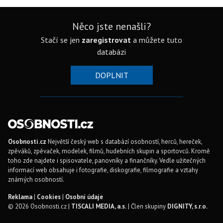
Něco jste nenašli?
Stačí se jen
zaregistrovat
a můžete tuto
databázi
DOPLNIT
Osobnosti.cz
Největší český web s databází osobností, herců, hereček,
zpěváků, zpěvaček, modelek, filmů, hudebních skupin a sportovců. Kromě
toho zde najdete i spisovatele, panovníky a finančníky. Vedle užitečných
informací web obsahuje i fotografie, diskografie, filmografie a vztahy
známých osobností.
Reklama
|
Cookies
|
Osobní údaje
© 2026 Osobnosti.cz |
TISCALI MEDIA, a.s.
| Člen skupiny
DIGNITY, s.r.o.