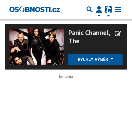
Panic Channel,
The
RYCHLÝ VÝBĚR