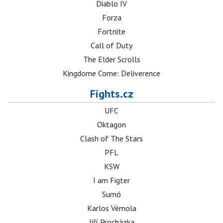
Diablo IV
Forza
Fortnite
Call of Duty
The Elder Scrolls
Kingdome Come: Deliverence
Fights.cz
UFC
Oktagon
Clash of The Stars
PFL
KSW
I am Figter
Sumó
Karlos Vémola
Jiří Procházka