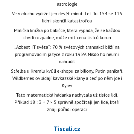
astrologie
Ve vzduchu vydržel jen devět minut. Let Tu-154 se 115
lidmi skončil katastrofou
Maličká knížka po babičce, která vypadá, že se každou
chvíli rozpadne, může mít cenu tisíců korun
„Azbest IT světa“: 70 % světových transakcí běží na
programovacím jazyce z roku 1959. Nikdo ho neumí
nahradit
Střelba u Kremlu kvůli e-shopu za biliony, Putin panikaří.
Wildberries ovládají kavkazské klany a teď po něm jde i
Kyjev
Tato matematická hádanka nachytala už tisíce lidí.
Příklad 18 : 3 + 7 × 5 správně spočítají jen lidé, kteří
znají pořadí operací
Tiscali.cz