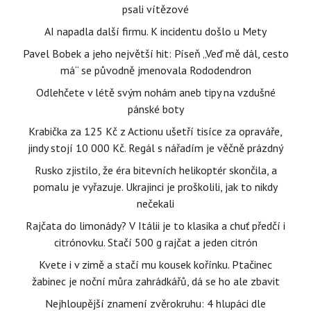
psali vítězové
AI napadla další firmu. K incidentu došlo u Mety
Pavel Bobek a jeho největší hit: Píseň „Veď mě dál, cesto
má“ se původně jmenovala Rododendron
Odlehčete v létě svým nohám aneb tipy na vzdušné
pánské boty
Krabička za 125 Kč z Actionu ušetří tisíce za opraváře,
jindy stojí 10 000 Kč. Regál s nářadím je věčně prázdný
Rusko zjistilo, že éra bitevních helikoptér skončila, a
pomalu je vyřazuje. Ukrajinci je proškolili, jak to nikdy
nečekali
Rajčata do limonády? V Itálii je to klasika a chuť předčí i
citrónovku. Stačí 500 g rajčat a jeden citrón
Kvete i v zimě a stačí mu kousek kořínku. Ptačinec
žabinec je noční můra zahrádkářů, dá se ho ale zbavit
Nejhloupější znamení zvěrokruhu: 4 hlupáci dle