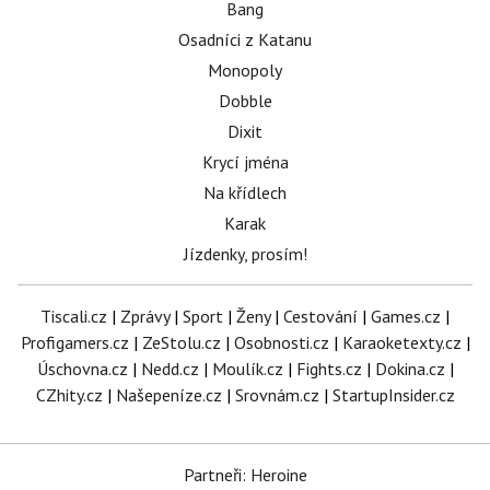
Bang
Osadníci z Katanu
Monopoly
Dobble
Dixit
Krycí jména
Na křídlech
Karak
Jízdenky, prosím!
Tiscali.cz
|
Zprávy
|
Sport
|
Ženy
|
Cestování
|
Games.cz
|
Profigamers.cz
|
ZeStolu.cz
|
Osobnosti.cz
|
Karaoketexty.cz
|
Úschovna.cz
|
Nedd.cz
|
Moulík.cz
|
Fights.cz
|
Dokina.cz
|
CZhity.cz
|
Našepeníze.cz
|
Srovnám.cz
|
StartupInsider.cz
Partneři: Heroine