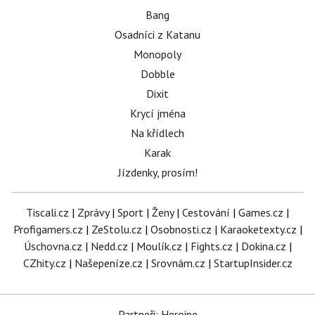
Bang
Osadníci z Katanu
Monopoly
Dobble
Dixit
Krycí jména
Na křídlech
Karak
Jízdenky, prosím!
Tiscali.cz
|
Zprávy
|
Sport
|
Ženy
|
Cestování
|
Games.cz
|
Profigamers.cz
|
ZeStolu.cz
|
Osobnosti.cz
|
Karaoketexty.cz
|
Úschovna.cz
|
Nedd.cz
|
Moulík.cz
|
Fights.cz
|
Dokina.cz
|
CZhity.cz
|
Našepeníze.cz
|
Srovnám.cz
|
StartupInsider.cz
Partneři: Heroine