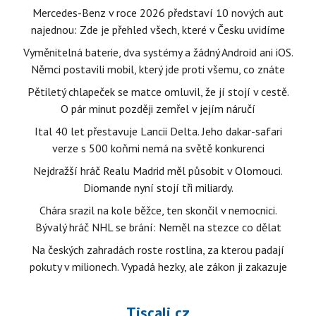
Mercedes-Benz v roce 2026 představí 10 nových aut
najednou: Zde je přehled všech, které v Česku uvidíme
Vyměnitelná baterie, dva systémy a žádný Android ani iOS.
Němci postavili mobil, který jde proti všemu, co znáte
Pětiletý chlapeček se matce omluvil, že jí stojí v cestě.
O pár minut později zemřel v jejím náručí
Ital 40 let přestavuje Lancii Delta. Jeho dakar-safari
verze s 500 koňmi nemá na světě konkurenci
Nejdražší hráč Realu Madrid měl působit v Olomouci.
Diomande nyní stojí tři miliardy.
Chára srazil na kole běžce, ten skončil v nemocnici.
Bývalý hráč NHL se brání: Neměl na stezce co dělat
Na českých zahradách roste rostlina, za kterou padají
pokuty v milionech. Vypadá hezky, ale zákon ji zakazuje
Tiscali.cz