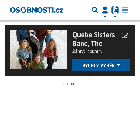
Quebe Sisters
Band, The
Žánry:
country
RYCHLÝ VÝBĚR