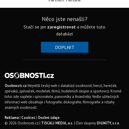
Něco jste nenašli?
Stačí se jen
zaregistrovat
a můžete tuto
databázi
DOPLNIT
Osobnosti.cz
Největší český web s databází osobností, herců, hereček,
zpěváků, zpěvaček, modelek, filmů, hudebních skupin a sportovců. Kromě
toho zde najdete i spisovatele, panovníky a finančníky. Vedle užitečných
informací web obsahuje i fotografie, diskografie, filmografie a vztahy
známých osobností.
Reklama
|
Cookies
|
Osobní údaje
© 2026 Osobnosti.cz |
TISCALI MEDIA, a.s.
| Člen skupiny
DIGNITY, s.r.o.