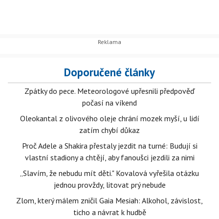
Doporučené články
Zpátky do pece. Meteorologové upřesnili předpověď
počasí na víkend
Oleokantal z olivového oleje chrání mozek myší, u lidí
zatím chybí důkaz
Proč Adele a Shakira přestaly jezdit na turné: Budují si
vlastní stadiony a chtějí, aby fanoušci jezdili za nimi
„Slavím, že nebudu mít děti." Kovalová vyřešila otázku
jednou provždy, litovat prý nebude
Zlom, který málem zničil Gaia Mesiah: Alkohol, závislost,
ticho a návrat k hudbě