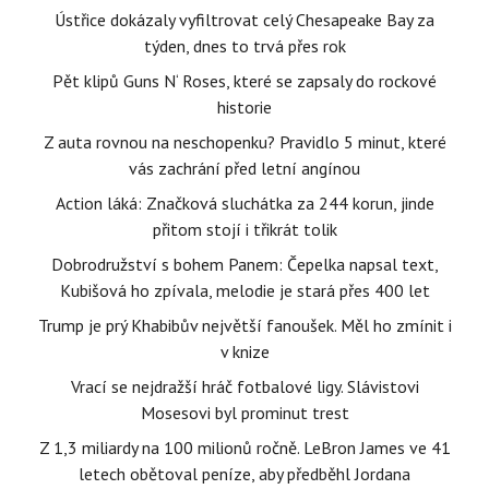
Ústřice dokázaly vyfiltrovat celý Chesapeake Bay za
týden, dnes to trvá přes rok
Pět klipů Guns N‘ Roses, které se zapsaly do rockové
historie
Z auta rovnou na neschopenku? Pravidlo 5 minut, které
vás zachrání před letní angínou
Action láká: Značková sluchátka za 244 korun, jinde
přitom stojí i třikrát tolik
Dobrodružství s bohem Panem: Čepelka napsal text,
Kubišová ho zpívala, melodie je stará přes 400 let
Trump je prý Khabibův největší fanoušek. Měl ho zmínit i
v knize
Vrací se nejdražší hráč fotbalové ligy. Slávistovi
Mosesovi byl prominut trest
Z 1,3 miliardy na 100 milionů ročně. LeBron James ve 41
letech obětoval peníze, aby předběhl Jordana