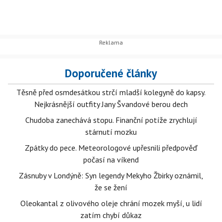
Doporučené články
Těsně před osmdesátkou strčí mladší kolegyně do kapsy.
Nejkrásnější outfity Jany Švandové berou dech
Chudoba zanechává stopu. Finanční potíže zrychlují
stárnutí mozku
Zpátky do pece. Meteorologové upřesnili předpověď
počasí na víkend
Zásnuby v Londýně: Syn legendy Mekyho Žbirky oznámil,
že se žení
Oleokantal z olivového oleje chrání mozek myší, u lidí
zatím chybí důkaz