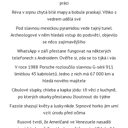
práci
Réva v srpnu chytá bílé mapy a bobule praskají. Vlhko s
vedrem udělá své
Pod slavnou mexickou pyramidou vede tajný tunel.
Archeologové v něm hledali vstup do podsvětí, objevilo
se něco zajímavějšího
WhatsApp v září přestane fungovat na některých
telefonech s Androidem. Ověřte si, zda se to týká i vás
V roce 1988 Porsche rozloučilo slavnou G-sérii 911
limitkou 43 kabrioletů. Jedno z nich má 67 000 km a
hledá nového majitele
Cibulové slupky, chleba a kapka jódu: tři věci z kuchyně,
po kterých okurky přestanou žloutnout do týdne
Fazole shazují květy a lusky nikde. Srpnové horko jim umí
vzít úrodu před očima
Rusové tvrdí, že Američané ve Venezuele nasadili