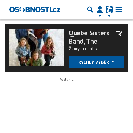
Quebe Sisters
Band, The
Žánry:
country
RYCHLÝ VÝBĚR