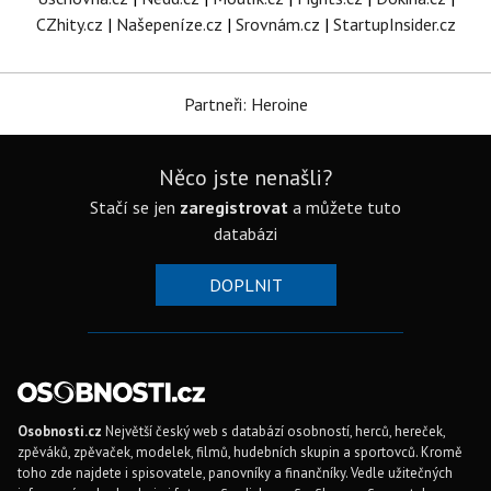
CZhity.cz
|
Našepeníze.cz
|
Srovnám.cz
|
StartupInsider.cz
Partneři: Heroine
Něco jste nenašli?
Stačí se jen
zaregistrovat
a můžete tuto
databázi
DOPLNIT
Osobnosti.cz
Největší český web s databází osobností, herců, hereček,
zpěváků, zpěvaček, modelek, filmů, hudebních skupin a sportovců. Kromě
toho zde najdete i spisovatele, panovníky a finančníky. Vedle užitečných