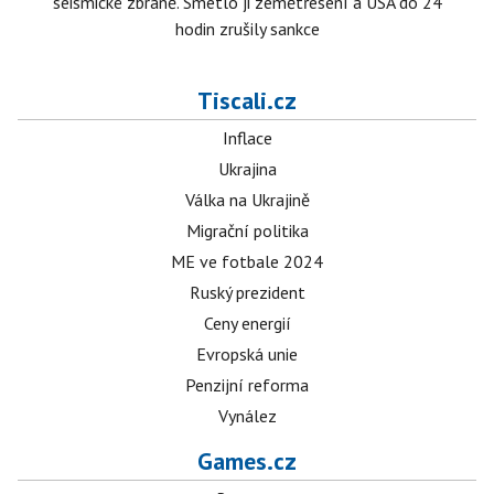
seismické zbraně. Smetlo ji zemětřesení a USA do 24
hodin zrušily sankce
Tiscali.cz
Inflace
Ukrajina
Válka na Ukrajině
Migrační politika
ME ve fotbale 2024
Ruský prezident
Ceny energií
Evropská unie
Penzijní reforma
Vynález
Games.cz