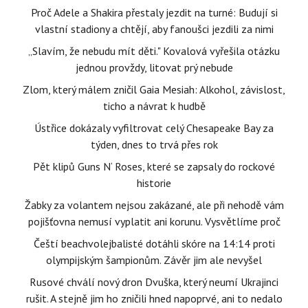
Proč Adele a Shakira přestaly jezdit na turné: Budují si
vlastní stadiony a chtějí, aby fanoušci jezdili za nimi
„Slavím, že nebudu mít děti." Kovalová vyřešila otázku
jednou provždy, litovat prý nebude
Zlom, který málem zničil Gaia Mesiah: Alkohol, závislost,
ticho a návrat k hudbě
Ústřice dokázaly vyfiltrovat celý Chesapeake Bay za
týden, dnes to trvá přes rok
Pět klipů Guns N‘ Roses, které se zapsaly do rockové
historie
Žabky za volantem nejsou zakázané, ale při nehodě vám
pojišťovna nemusí vyplatit ani korunu. Vysvětlíme proč
Čeští beachvolejbalisté dotáhli skóre na 14:14 proti
olympijským šampionům. Závěr jim ale nevyšel
Rusové chválí nový dron Dvuška, který neumí Ukrajinci
rušit. A stejně jim ho zničili hned napoprvé, ani to nedalo