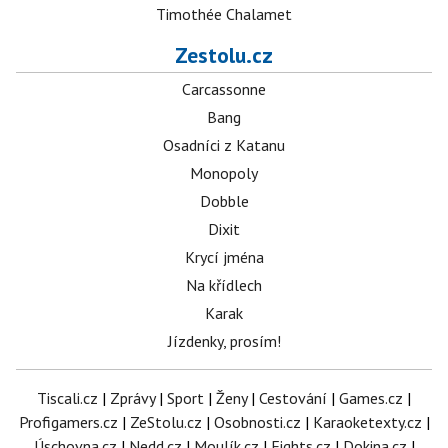
Timothée Chalamet
Zestolu.cz
Carcassonne
Bang
Osadníci z Katanu
Monopoly
Dobble
Dixit
Krycí jména
Na křídlech
Karak
Jízdenky, prosím!
Tiscali.cz
|
Zprávy
|
Sport
|
Ženy
|
Cestování
|
Games.cz
|
Profigamers.cz
|
ZeStolu.cz
|
Osobnosti.cz
|
Karaoketexty.cz
|
Úschovna.cz
|
Nedd.cz
|
Moulík.cz
|
Fights.cz
|
Dokina.cz
|