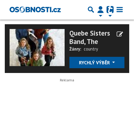
Quebe Sisters
Band, The
Žánry:
country
RYCHLÝ VÝBĚR