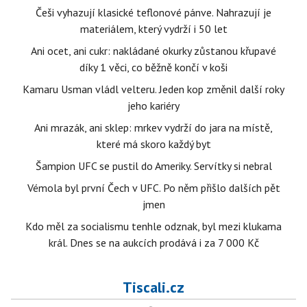
Češi vyhazují klasické teflonové pánve. Nahrazují je
materiálem, který vydrží i 50 let
Ani ocet, ani cukr: nakládané okurky zůstanou křupavé
díky 1 věci, co běžně končí v koši
Kamaru Usman vládl velteru. Jeden kop změnil další roky
jeho kariéry
Ani mrazák, ani sklep: mrkev vydrží do jara na místě,
které má skoro každý byt
Šampion UFC se pustil do Ameriky. Servítky si nebral
Vémola byl první Čech v UFC. Po něm přišlo dalších pět
jmen
Kdo měl za socialismu tenhle odznak, byl mezi klukama
král. Dnes se na aukcích prodává i za 7 000 Kč
Tiscali.cz