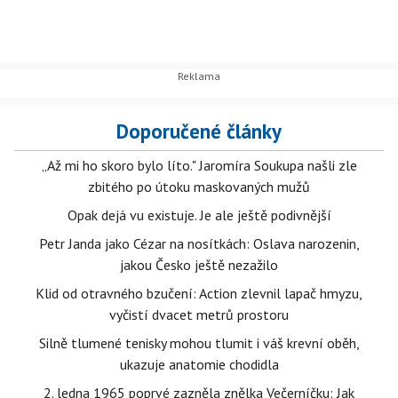
Doporučené články
„Až mi ho skoro bylo líto." Jaromíra Soukupa našli zle
zbitého po útoku maskovaných mužů
Opak dejá vu existuje. Je ale ještě podivnější
Petr Janda jako Cézar na nosítkách: Oslava narozenin,
jakou Česko ještě nezažilo
Klid od otravného bzučení: Action zlevnil lapač hmyzu,
vyčistí dvacet metrů prostoru
Silně tlumené tenisky mohou tlumit i váš krevní oběh,
ukazuje anatomie chodidla
2. ledna 1965 poprvé zazněla znělka Večerníčku: Jak