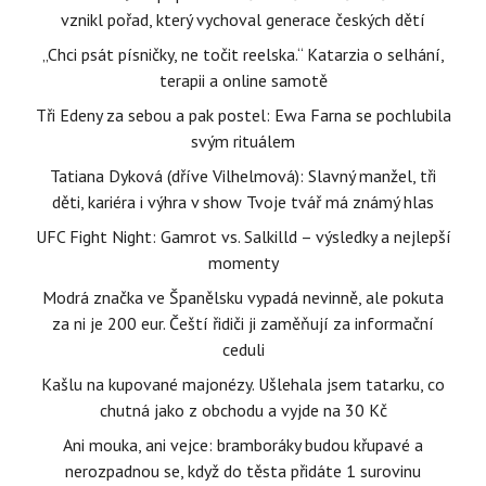
vznikl pořad, který vychoval generace českých dětí
„Chci psát písničky, ne točit reelska.“ Katarzia o selhání,
terapii a online samotě
Tři Edeny za sebou a pak postel: Ewa Farna se pochlubila
svým rituálem
Tatiana Dyková (dříve Vilhelmová): Slavný manžel, tři
děti, kariéra i výhra v show Tvoje tvář má známý hlas
UFC Fight Night: Gamrot vs. Salkilld – výsledky a nejlepší
momenty
Modrá značka ve Španělsku vypadá nevinně, ale pokuta
za ni je 200 eur. Čeští řidiči ji zaměňují za informační
ceduli
Kašlu na kupované majonézy. Ušlehala jsem tatarku, co
chutná jako z obchodu a vyjde na 30 Kč
Ani mouka, ani vejce: bramboráky budou křupavé a
nerozpadnou se, když do těsta přidáte 1 surovinu