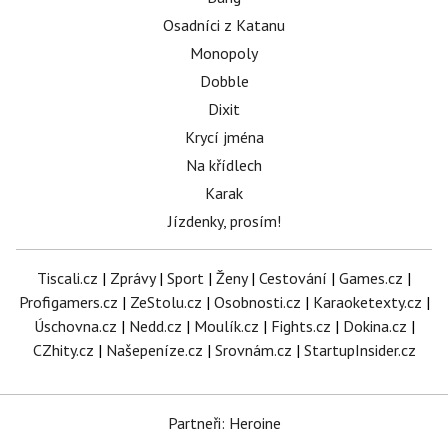
Osadníci z Katanu
Monopoly
Dobble
Dixit
Krycí jména
Na křídlech
Karak
Jízdenky, prosím!
Tiscali.cz
|
Zprávy
|
Sport
|
Ženy
|
Cestování
|
Games.cz
|
Profigamers.cz
|
ZeStolu.cz
|
Osobnosti.cz
|
Karaoketexty.cz
|
Úschovna.cz
|
Nedd.cz
|
Moulík.cz
|
Fights.cz
|
Dokina.cz
|
CZhity.cz
|
Našepeníze.cz
|
Srovnám.cz
|
StartupInsider.cz
Partneři: Heroine