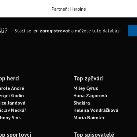
Partneři: Heroine
li?
Stačí se jen
zaregistrovat
a můžete tuto databázi
op herci
Top zpěváci
arole André
Miley Cyrus
ergei Godin
Hana Zagorová
lice Jandová
Shakira
áclav Neckář
Helena Vondráčková
ohnny Sins
Maria Baimler
op sportovci
Top spisovatelé