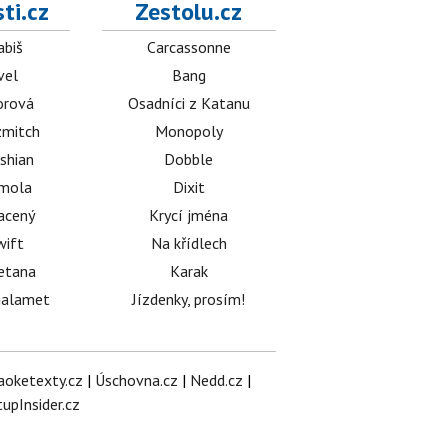
ti.cz
Zestolu.cz
abiš
Carcassonne
vel
Bang
orová
Osadníci z Katanu
mitch
Monopoly
shian
Dobble
émola
Dixit
acený
Krycí jména
wift
Na křídlech
etana
Karak
halamet
Jízdenky, prosím!
aoketexty.cz
|
Úschovna.cz
|
Nedd.cz
|
tupInsider.cz