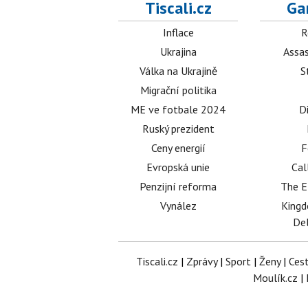
Tiscali.cz
Ga
Inflace
R
Ukrajina
Assas
Válka na Ukrajině
S
Migrační politika
ME ve fotbale 2024
D
Ruský prezident
Ceny energií
F
Evropská unie
Cal
Penzijní reforma
The E
Vynález
King
Del
Tiscali.cz
|
Zprávy
|
Sport
|
Ženy
|
Ces
Moulík.cz
|