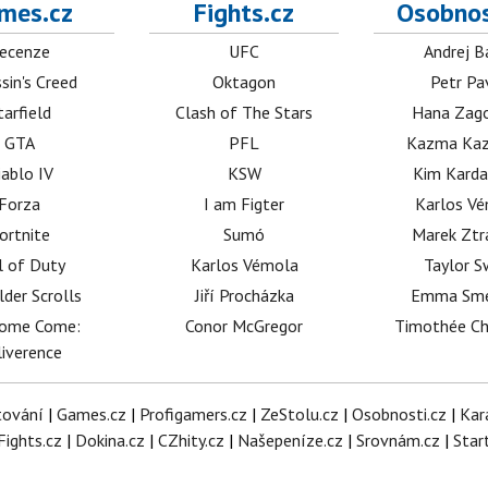
mes.cz
Fights.cz
Osobnos
ecenze
UFC
Andrej B
sin's Creed
Oktagon
Petr Pa
tarfield
Clash of The Stars
Hana Zag
GTA
PFL
Kazma Kaz
iablo IV
KSW
Kim Karda
Forza
I am Figter
Karlos V
ortnite
Sumó
Marek Ztr
l of Duty
Karlos Vémola
Taylor S
lder Scrolls
Jiří Procházka
Emma Sm
dome Come:
Conor McGregor
Timothée C
iverence
tování
|
Games.cz
|
Profigamers.cz
|
ZeStolu.cz
|
Osobnosti.cz
|
Kar
Fights.cz
|
Dokina.cz
|
CZhity.cz
|
Našepeníze.cz
|
Srovnám.cz
|
Star