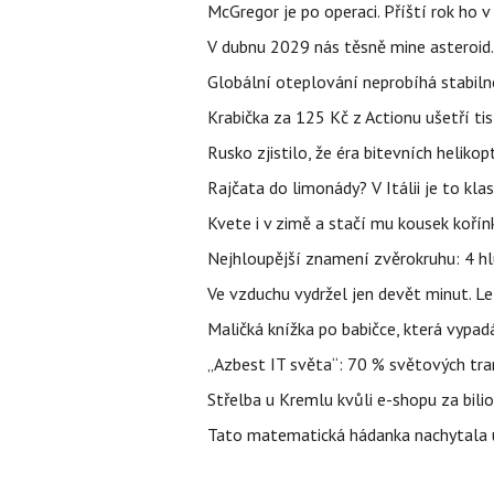
McGregor je po operaci. Příští rok ho 
V dubnu 2029 nás těsně mine asteroid.
Globální oteplování neprobíhá stabilně.
Krabička za 125 Kč z Actionu ušetří tis
Rusko zjistilo, že éra bitevních helikopt
Rajčata do limonády? V Itálii je to klas
Kvete i v zimě a stačí mu kousek kořín
Nejhloupější znamení zvěrokruhu: 4 hl
Ve vzduchu vydržel jen devět minut. L
Maličká knížka po babičce, která vypad
„Azbest IT světa“: 70 % světových tra
Střelba u Kremlu kvůli e-shopu za bilio
Tato matematická hádanka nachytala už t