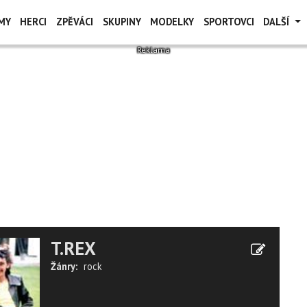
MY
HERCI
ZPĚVÁCI
SKUPINY
MODELKY
SPORTOVCI
DALŠÍ
T.REX
Žánry:
rock