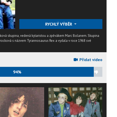
RYCHLÝ VÝBĚR
ocková skupina, vedená kytaristou a zpěvákem Marc Bolanem. Skupina
k rocková s názvem Tyrannosaurus Rex a vydala v roce 1968 své
Přidat video
94%