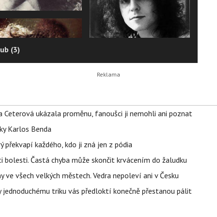
ub (3)
la Ceterová ukázala proměnu, fanoušci ji nemohli ani poznat
tky Karlos Benda
ý překvapí každého, kdo ji zná jen z pódia
ti bolesti. Častá chyba může skončit krvácením do žaludku
ahy ve všech velkých městech. Vedra nepoleví ani v Česku
íky jednoduchému triku vás předloktí konečně přestanou pálit