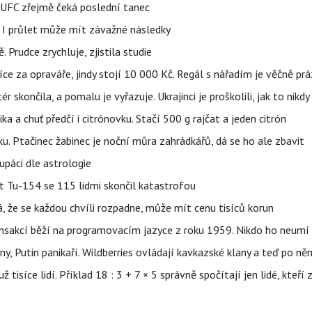
v UFC zřejmě čeká poslední tanec
 I průlet může mít závažné následky
 Prudce zrychluje, zjistila studie
íce za opraváře, jindy stojí 10 000 Kč. Regál s nářadím je věčně pr
ér skončila, a pomalu je vyřazuje. Ukrajinci je proškolili, jak to nikdy
ika a chuť předčí i citrónovku. Stačí 500 g rajčat a jeden citrón
ku. Ptačinec žabinec je noční můra zahrádkářů, dá se ho ale zbavit
upáci dle astrologie
et Tu-154 se 115 lidmi skončil katastrofou
á, že se každou chvíli rozpadne, může mít cenu tisíců korun
nsakcí běží na programovacím jazyce z roku 1959. Nikdo ho neumí 
ny, Putin panikaří. Wildberries ovládají kavkazské klany a teď po něm
isíce lidí. Příklad 18 : 3 + 7 × 5 správně spočítají jen lidé, kteří 