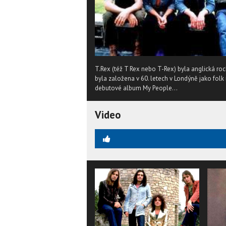
T.Rex (též T Rex nebo T-Rex) byla anglická r
byla založena v 60. letech v Londýně jako fol
debutové album My People...
Video