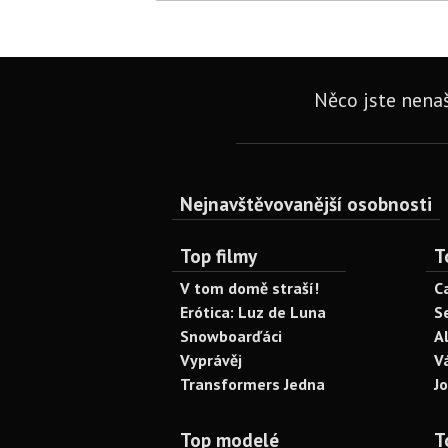
Něco jste nenaš
Nejnavštěvovanější osobnosti
Top filmy
T
V tom domě straší!
C
Erótica: Luz de Luna
S
Snowboarďáci
A
Vyprávěj
V
Transformers Jedna
J
Top modelé
T