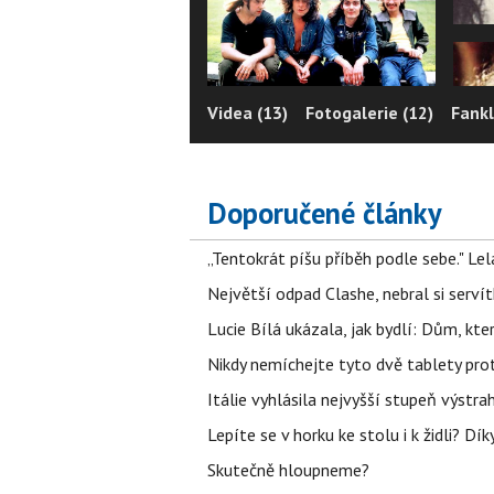
Videa (13)
Fotogalerie (12)
Fankl
Doporučené články
„Tentokrát píšu příběh podle sebe." Le
Největší odpad Clashe, nebral si serví
Lucie Bílá ukázala, jak bydlí: Dům, kter
Nikdy nemíchejte tyto dvě tablety pro
Itálie vyhlásila nejvyšší stupeň výstr
Lepíte se v horku ke stolu i k židli? D
Skutečně hloupneme?