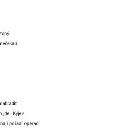
ázdný
 nečekali
nahradit
 jde i Kyjev
znají pořadí operací