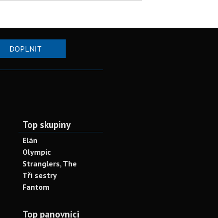
DOPLNIT
Top skupiny
Elán
Olympic
Stranglers, The
Tři sestry
Fantom
Top panovníci