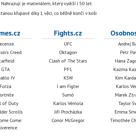
 Nahrazují je materiálem, který vydrží i 50 let
stanou křupavé díky 1 věci, co běžně končí v koši
mes.cz
Fights.cz
Osobnos
ecenze
UFC
Andrej B
sin's Creed
Oktagon
Petr Pa
tarfield
Clash of The Stars
Hana Zag
GTA
PFL
Kazma Kaz
iablo IV
KSW
Kim Karda
Forza
I am Figter
Karlos V
ortnite
Sumó
Marek Ztr
l of Duty
Karlos Vémola
Taylor S
lder Scrolls
Jiří Procházka
Emma Sm
dome Come:
Conor McGregor
Timothée C
iverence