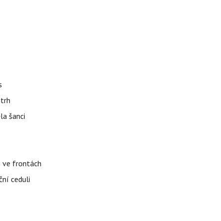
s
 trh
la šanci
i ve frontách
ční ceduli