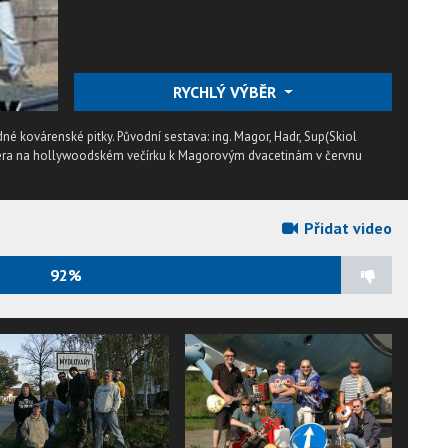
RYCHLÝ VÝBĚR
né kovárenské pitky. Původní sestava: ing. Magor, Hadr, Sup(Skiol
miéra na hollywoodském večírku k Magorovým dvacetinám v červnu
Přidat video
92%