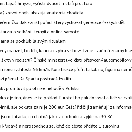
nil lapač hmyzu, vyčistí dvacet metrů prostoru
váš krevní oběh, ukazuje anatomie chodidla
černíčku: Jak vznikl pořad, který vychoval generace českých dětí
Katarzia o selhání, terapii a online samotě
Farna se pochlubila svým rituálem
ný manžel, tři děti, kariéra i výhra v show Tvoje tvář má známý hla
škrty v registru? Čínské ministerstvo čistí přesycený automobilový
ionu rychlostí 56 km/h. Konstrukce přeřízla kabinu, figurína nemě
vi přiznal, že Sparta postrádá kvalitu
teský promluvil po ohnivé nehodě v Polsku
ako ojetina, dnes je to poklad. Eurotel ho pak dotoval a lidé se rval
ě, ale pokuta za ni je 200 eur. Čeští řidiči ji zaměňují za informa
jsem tatarku, co chutná jako z obchodu a vyjde na 30 Kč
u křupavé a nerozpadnou se, když do těsta přidáte 1 surovinu