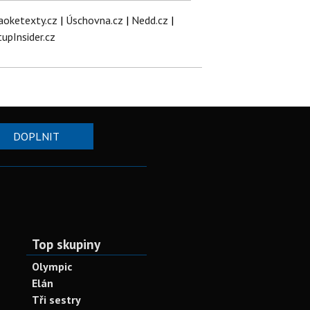
aoketexty.cz
|
Úschovna.cz
|
Nedd.cz
|
tupInsider.cz
DOPLNIT
Top skupiny
Olympic
Elán
Tři sestry