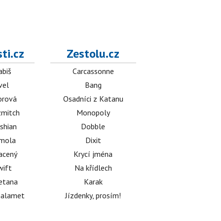
ti.cz
Zestolu.cz
abiš
Carcassonne
vel
Bang
orová
Osadníci z Katanu
mitch
Monopoly
shian
Dobble
émola
Dixit
acený
Krycí jména
wift
Na křídlech
etana
Karak
halamet
Jízdenky, prosím!