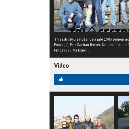
Tři sestry byli založeny na jaře 1985 během jed
Podraga), Petr Dachau Jírovec. Koncertní pre
téhož roku. Na konci...
Video