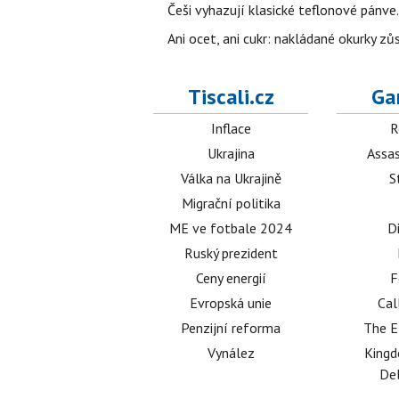
Češi vyhazují klasické teflonové pánve.
Ani ocet, ani cukr: nakládané okurky zů
Tiscali.cz
Ga
Inflace
R
Ukrajina
Assas
Válka na Ukrajině
S
Migrační politika
ME ve fotbale 2024
D
Ruský prezident
Ceny energií
F
Evropská unie
Cal
Penzijní reforma
The E
Vynález
King
Del