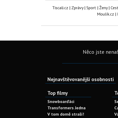
Tiscali.cz
|
Zprávy
|
Sport
|
Ženy
|
Ces
Moulík.cz
|
Něco jste nenaš
Nejnavštěvovanější osobnosti
Top filmy
T
Snowboarďáci
S
Transformers Jedna
C
V tom domě straší!
V