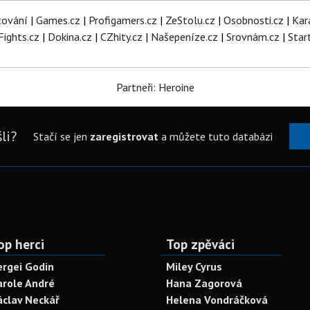
tování
|
Games.cz
|
Profigamers.cz
|
ZeStolu.cz
|
Osobnosti.cz
|
Kar
Fights.cz
|
Dokina.cz
|
CZhity.cz
|
Našepeníze.cz
|
Srovnám.cz
|
Star
Partneři: Heroine
li?
Stačí se jen
zaregistrovat
a můžete tuto databázi
op herci
Top zpěváci
ergei Godin
Miley Cyrus
arole André
Hana Zagorová
áclav Neckář
Helena Vondráčková