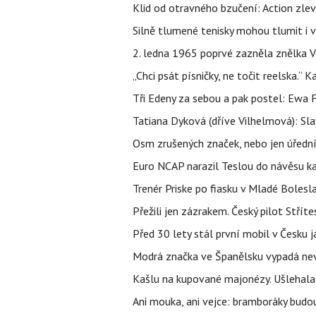
Klid od otravného bzučení: Action zlev
Silně tlumené tenisky mohou tlumit i 
2. ledna 1965 poprvé zazněla znělka Ve
„Chci psát písničky, ne točit reelska.“ 
Tři Edeny za sebou a pak postel: Ewa 
Tatiana Dyková (dříve Vilhelmová): Slav
Osm zrušených značek, nebo jen úřední 
Euro NCAP narazil Teslou do návěsu kam
Trenér Priske po fiasku v Mladé Bolesla
Přežili jen zázrakem. Český pilot Stří
Před 30 lety stál první mobil v Česku j
Modrá značka ve Španělsku vypadá nevinn
Kašlu na kupované majonézy. Ušlehala 
Ani mouka, ani vejce: bramboráky budo