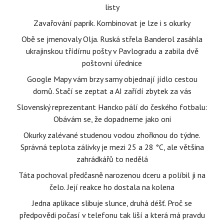
listy
Zavařování paprik. Kombinovat je lze i s okurky
Obě se jmenovaly Olja. Ruská střela Banderol zasáhla
ukrajinskou třídírnu pošty v Pavlogradu a zabila dvě
poštovní úřednice
Google Mapy vám brzy samy objednají jídlo cestou
domů. Stačí se zeptat a AI zařídí zbytek za vás
Slovenský reprezentant Hancko pálí do českého fotbalu:
Obávám se, že dopadneme jako oni
Okurky zalévané studenou vodou zhořknou do týdne.
Správná teplota zálivky je mezi 25 a 28 °C, ale většina
zahrádkářů to nedělá
Táta pochoval předčasně narozenou dceru a políbil ji na
čelo. Její reakce ho dostala na kolena
Jedna aplikace slibuje slunce, druhá déšť. Proč se
předpovědi počasí v telefonu tak liší a která má pravdu