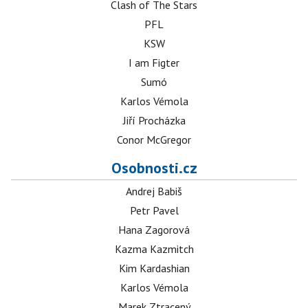
Clash of The Stars
PFL
KSW
I am Figter
Sumó
Karlos Vémola
Jiří Procházka
Conor McGregor
Osobnosti.cz
Andrej Babiš
Petr Pavel
Hana Zagorová
Kazma Kazmitch
Kim Kardashian
Karlos Vémola
Marek Ztracený