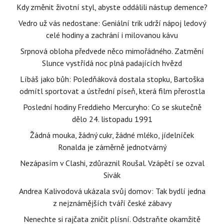
Kdy změnit životní styl, abyste oddálili nástup demence?
Vedro už vás nedostane: Geniální trik udrží nápoj ledový
celé hodiny a zachrání i milovanou kávu
Srpnová obloha předvede něco mimořádného. Zatmění
Slunce vystřídá noc plná padajících hvězd
Líbáš jako bůh: Poledňáková dostala stopku, Bartoška
odmítl sportovat a ústřední píseň, která film přerostla
Poslední hodiny Freddieho Mercuryho: Co se skutečně
dělo 24. listopadu 1991
Žádná mouka, žádný cukr, žádné mléko, jídelníček
Ronalda je záměrně jednotvárný
Nezápasím v Clashi, zdůraznil Roušal. Vzápětí se ozval
Sivák
Andrea Kalivodová ukázala svůj domov: Tak bydlí jedna
z nejznámějších tváří české zábavy
Nenechte si rajčata zničit plísní. Odstraňte okamžitě