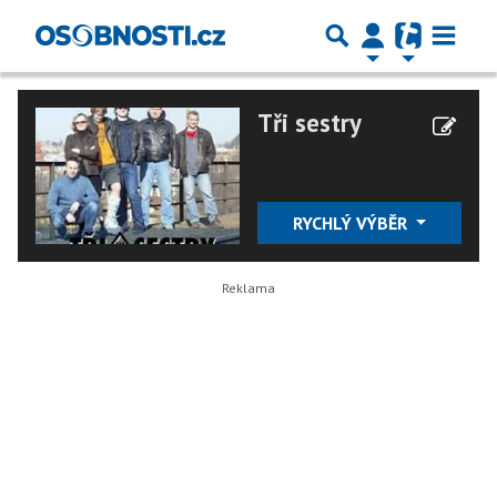
Tři sestry
RYCHLÝ VÝBĚR