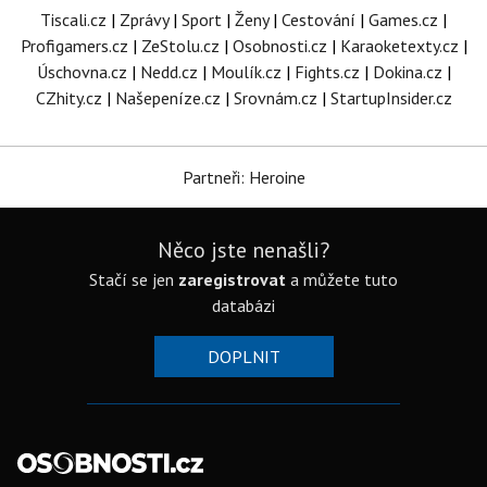
Tiscali.cz
|
Zprávy
|
Sport
|
Ženy
|
Cestování
|
Games.cz
|
Profigamers.cz
|
ZeStolu.cz
|
Osobnosti.cz
|
Karaoketexty.cz
|
Úschovna.cz
|
Nedd.cz
|
Moulík.cz
|
Fights.cz
|
Dokina.cz
|
CZhity.cz
|
Našepeníze.cz
|
Srovnám.cz
|
StartupInsider.cz
Partneři: Heroine
Něco jste nenašli?
Stačí se jen
zaregistrovat
a můžete tuto
databázi
DOPLNIT