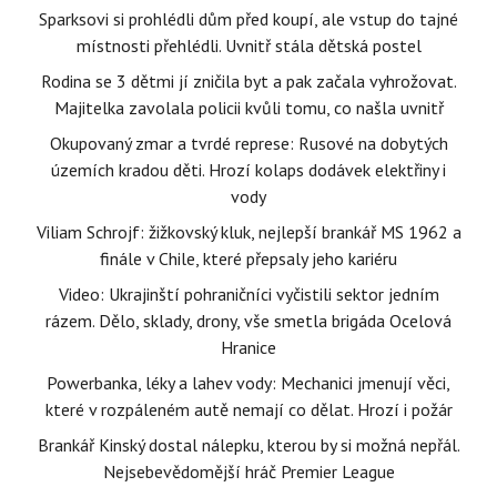
Sparksovi si prohlédli dům před koupí, ale vstup do tajné
místnosti přehlédli. Uvnitř stála dětská postel
Rodina se 3 dětmi jí zničila byt a pak začala vyhrožovat.
Majitelka zavolala policii kvůli tomu, co našla uvnitř
Okupovaný zmar a tvrdé represe: Rusové na dobytých
územích kradou děti. Hrozí kolaps dodávek elektřiny i
vody
Viliam Schrojf: žižkovský kluk, nejlepší brankář MS 1962 a
finále v Chile, které přepsaly jeho kariéru
Video: Ukrajinští pohraničníci vyčistili sektor jedním
rázem. Dělo, sklady, drony, vše smetla brigáda Ocelová
Hranice
Powerbanka, léky a lahev vody: Mechanici jmenují věci,
které v rozpáleném autě nemají co dělat. Hrozí i požár
Brankář Kinský dostal nálepku, kterou by si možná nepřál.
Nejsebevědomější hráč Premier League