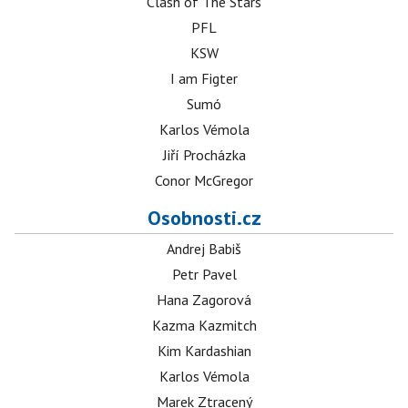
Clash of The Stars
PFL
KSW
I am Figter
Sumó
Karlos Vémola
Jiří Procházka
Conor McGregor
Osobnosti.cz
Andrej Babiš
Petr Pavel
Hana Zagorová
Kazma Kazmitch
Kim Kardashian
Karlos Vémola
Marek Ztracený