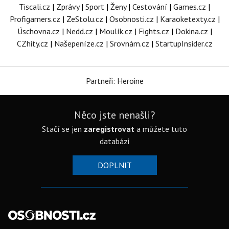
Tiscali.cz
|
Zprávy
|
Sport
|
Ženy
|
Cestování
|
Games.cz
|
Profigamers.cz
|
ZeStolu.cz
|
Osobnosti.cz
|
Karaoketexty.cz
|
Úschovna.cz
|
Nedd.cz
|
Moulík.cz
|
Fights.cz
|
Dokina.cz
|
CZhity.cz
|
Našepeníze.cz
|
Srovnám.cz
|
StartupInsider.cz
Partneři: Heroine
Něco jste nenašli?
Stačí se jen
zaregistrovat
a můžete tuto
databázi
DOPLNIT