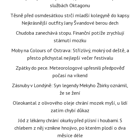
službách Oktagonu
Těsně před osmdesátkou strčí mladší kolegyně do kapsy.
Nejkrásnější outfity Jany Švandové berou dech
Chudoba zanechává stopu. Finanční potíže zrychlují
stárnutí mozku
Moby na Colours of Ostrava: Střízlivý, mokrý od deště, a
přesto přichystal nejlepší večer festivalu
Zpátky do pece. Meteorologové upřesnili předpověď
počasí na víkend
Zásnuby v Londýně: Syn legendy Mekyho Žbirky oznámil,
že se žení
Oleokantal z olivového oleje chrání mozek myší, u lidí
zatím chybí důkaz
Jód z lékárny chrání okurky před plísní i houbami. S
chlebem z něj vznikne hnojivo, po kterém plodí o dva
měsíce déle