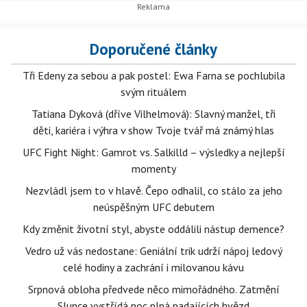
Doporučené články
Tři Edeny za sebou a pak postel: Ewa Farna se pochlubila
svým rituálem
Tatiana Dyková (dříve Vilhelmová): Slavný manžel, tři
děti, kariéra i výhra v show Tvoje tvář má známý hlas
UFC Fight Night: Gamrot vs. Salkilld – výsledky a nejlepší
momenty
Nezvládl jsem to v hlavě. Čepo odhalil, co stálo za jeho
neúspěšným UFC debutem
Kdy změnit životní styl, abyste oddálili nástup demence?
Vedro už vás nedostane: Geniální trik udrží nápoj ledový
celé hodiny a zachrání i milovanou kávu
Srpnová obloha předvede něco mimořádného. Zatmění
Slunce vystřídá noc plná padajících hvězd