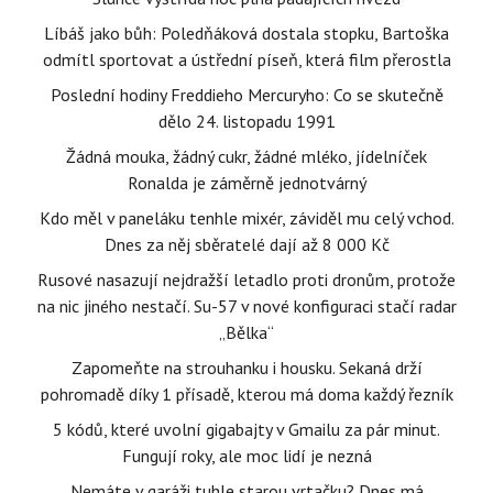
Líbáš jako bůh: Poledňáková dostala stopku, Bartoška
odmítl sportovat a ústřední píseň, která film přerostla
Poslední hodiny Freddieho Mercuryho: Co se skutečně
dělo 24. listopadu 1991
Žádná mouka, žádný cukr, žádné mléko, jídelníček
Ronalda je záměrně jednotvárný
Kdo měl v paneláku tenhle mixér, záviděl mu celý vchod.
Dnes za něj sběratelé dají až 8 000 Kč
Rusové nasazují nejdražší letadlo proti dronům, protože
na nic jiného nestačí. Su-57 v nové konfiguraci stačí radar
„Bělka“
Zapomeňte na strouhanku i housku. Sekaná drží
pohromadě díky 1 přísadě, kterou má doma každý řezník
5 kódů, které uvolní gigabajty v Gmailu za pár minut.
Fungují roky, ale moc lidí je nezná
Nemáte v garáži tuhle starou vrtačku? Dnes má