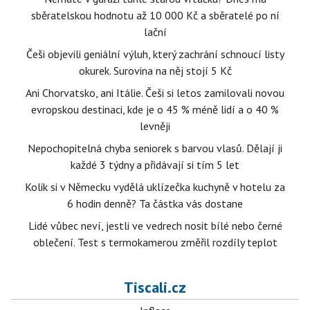
sběratelskou hodnotu až 10 000 Kč a sběratelé po ní
lační
Češi objevili geniální výluh, který zachrání schnoucí listy
okurek. Surovina na něj stojí 5 Kč
Ani Chorvatsko, ani Itálie. Češi si letos zamilovali novou
evropskou destinaci, kde je o 45 % méně lidí a o 40 %
levněji
Nepochopitelná chyba seniorek s barvou vlasů. Dělají ji
každé 3 týdny a přidávají si tím 5 let
Kolik si v Německu vydělá uklízečka kuchyně v hotelu za
6 hodin denně? Ta částka vás dostane
Lidé vůbec neví, jestli ve vedrech nosit bílé nebo černé
oblečení. Test s termokamerou změřil rozdíly teplot
Tiscali.cz