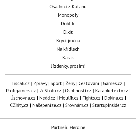
Osadníci z Katanu
Monopoly
Dobble
Dixit
Krycí jména
Na křídlech
Karak
Jízdenky, prosím!
Tiscali.cz
|
Zprávy
|
Sport
|
Ženy
|
Cestování
|
Games.cz
|
Profigamers.cz
|
ZeStolu.cz
|
Osobnosti.cz
|
Karaoketexty.cz
|
Úschovna.cz
|
Nedd.cz
|
Moulík.cz
|
Fights.cz
|
Dokina.cz
|
CZhity.cz
|
Našepeníze.cz
|
Srovnám.cz
|
StartupInsider.cz
Partneři: Heroine