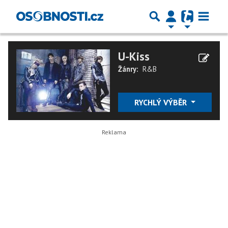
U-Kiss
Žánry:
R&B
RYCHLÝ VÝBĚR