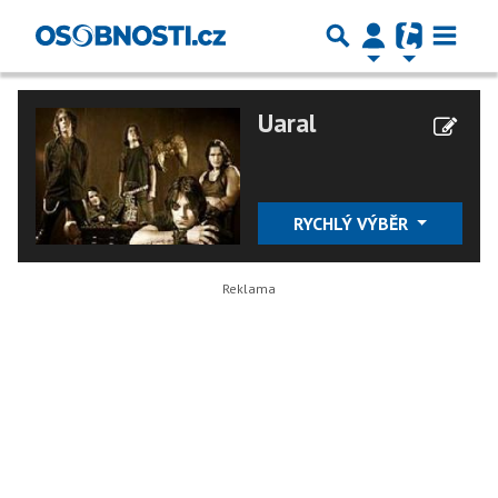
Uaral
RYCHLÝ VÝBĚR