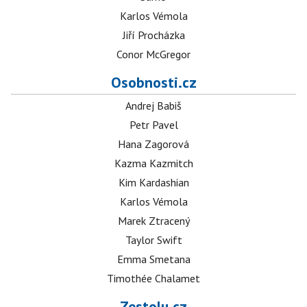
Karlos Vémola
Jiří Procházka
Conor McGregor
Osobnosti.cz
Andrej Babiš
Petr Pavel
Hana Zagorová
Kazma Kazmitch
Kim Kardashian
Karlos Vémola
Marek Ztracený
Taylor Swift
Emma Smetana
Timothée Chalamet
Zestolu.cz