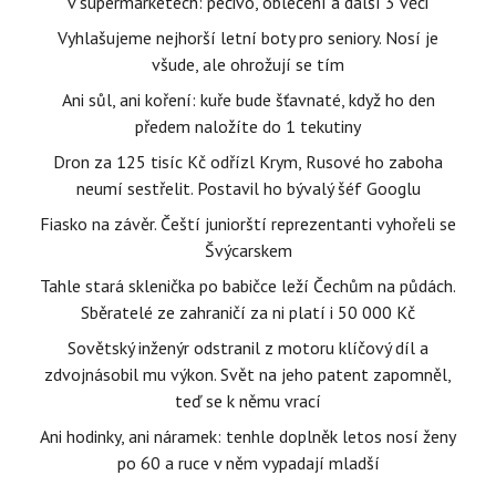
v supermarketech: pečivo, oblečení a další 3 věci
Vyhlašujeme nejhorší letní boty pro seniory. Nosí je
všude, ale ohrožují se tím
Ani sůl, ani koření: kuře bude šťavnaté, když ho den
předem naložíte do 1 tekutiny
Dron za 125 tisíc Kč odřízl Krym, Rusové ho zaboha
neumí sestřelit. Postavil ho bývalý šéf Googlu
Fiasko na závěr. Čeští juniorští reprezentanti vyhořeli se
Švýcarskem
Tahle stará sklenička po babičce leží Čechům na půdách.
Sběratelé ze zahraničí za ni platí i 50 000 Kč
Sovětský inženýr odstranil z motoru klíčový díl a
zdvojnásobil mu výkon. Svět na jeho patent zapomněl,
teď se k němu vrací
Ani hodinky, ani náramek: tenhle doplněk letos nosí ženy
po 60 a ruce v něm vypadají mladší