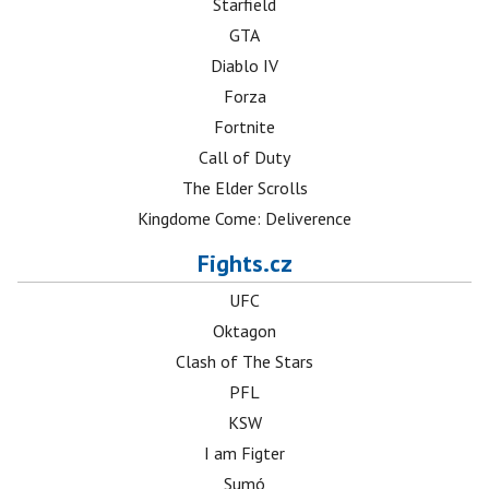
Starfield
GTA
Diablo IV
Forza
Fortnite
Call of Duty
The Elder Scrolls
Kingdome Come: Deliverence
Fights.cz
UFC
Oktagon
Clash of The Stars
PFL
KSW
I am Figter
Sumó