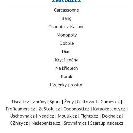
Carcassonne
Bang
Osadníci z Katanu
Monopoly
Dobble
Dixit
Krycí jména
Na křídlech
Karak
Jízdenky, prosím!
Tiscali.cz
|
Zprávy
|
Sport
|
Ženy
|
Cestování
|
Games.cz
|
Profigamers.cz
|
ZeStolu.cz
|
Osobnosti.cz
|
Karaoketexty.cz
|
Úschovna.cz
|
Nedd.cz
|
Moulík.cz
|
Fights.cz
|
Dokina.cz
|
CZhity.cz
|
Našepeníze.cz
|
Srovnám.cz
|
StartupInsider.cz