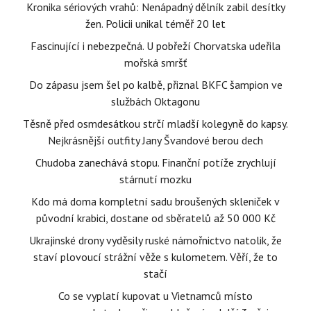
Kronika sériových vrahů: Nenápadný dělník zabil desítky
žen. Policii unikal téměř 20 let
Fascinující i nebezpečná. U pobřeží Chorvatska udeřila
mořská smršť
Do zápasu jsem šel po kalbě, přiznal BKFC šampion ve
službách Oktagonu
Těsně před osmdesátkou strčí mladší kolegyně do kapsy.
Nejkrásnější outfity Jany Švandové berou dech
Chudoba zanechává stopu. Finanční potíže zrychlují
stárnutí mozku
Kdo má doma kompletní sadu broušených skleniček v
původní krabici, dostane od sběratelů až 50 000 Kč
Ukrajinské drony vyděsily ruské námořnictvo natolik, že
staví plovoucí strážní věže s kulometem. Věří, že to
stačí
Co se vyplatí kupovat u Vietnamců místo