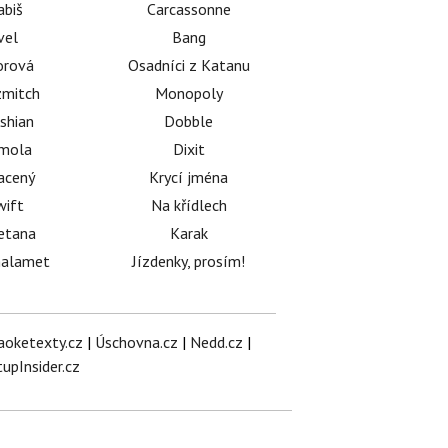
abiš
Carcassonne
vel
Bang
orová
Osadníci z Katanu
mitch
Monopoly
shian
Dobble
émola
Dixit
acený
Krycí jména
wift
Na křídlech
etana
Karak
halamet
Jízdenky, prosím!
aoketexty.cz
|
Úschovna.cz
|
Nedd.cz
|
tupInsider.cz