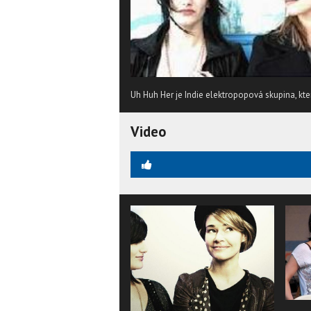
Uh Huh Her je Indie elektropopová skupina, kte
Video