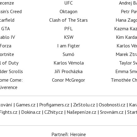
ecenze
UFC
Andrej B
sin's Creed
Oktagon
Petr Pa
tarfield
Clash of The Stars
Hana Zag
GTA
PFL
Kazma Kaz
iablo IV
KSW
Kim Karda
Forza
I am Figter
Karlos V
ortnite
Sumó
Marek Ztr
l of Duty
Karlos Vémola
Taylor S
lder Scrolls
Jiří Procházka
Emma Sm
dome Come:
Conor McGregor
Timothée C
iverence
tování
|
Games.cz
|
Profigamers.cz
|
ZeStolu.cz
|
Osobnosti.cz
|
Kar
Fights.cz
|
Dokina.cz
|
CZhity.cz
|
Našepeníze.cz
|
Srovnám.cz
|
Star
Partneři: Heroine