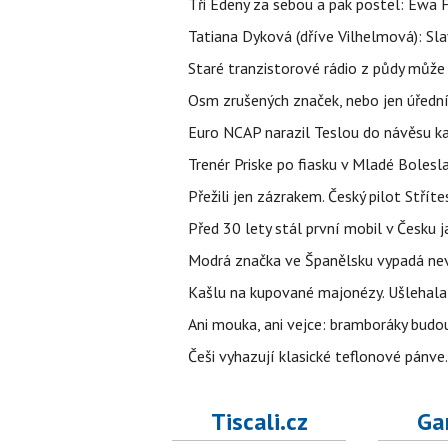
Tři Edeny za sebou a pak postel: Ewa 
Tatiana Dyková (dříve Vilhelmová): Slav
Staré tranzistorové rádio z půdy může
Osm zrušených značek, nebo jen úřední 
Euro NCAP narazil Teslou do návěsu kam
Trenér Priske po fiasku v Mladé Bolesla
Přežili jen zázrakem. Český pilot Stří
Před 30 lety stál první mobil v Česku j
Modrá značka ve Španělsku vypadá nevinn
Kašlu na kupované majonézy. Ušlehala 
Ani mouka, ani vejce: bramboráky budo
Češi vyhazují klasické teflonové pánve.
Tiscali.cz
Ga