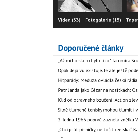
Videa (33)
Fotogalerie (15)
Tapet
Doporučené články
„Až mi ho skoro bylo líto." Jaromíra 
Opak dejá vu existuje. Je ale ještě podi
Hitparády: Meduza ovládla česká rádia 
Petr Janda jako Cézar na nosítkách: Os
Klid od otravného bzučení: Action zlev
Silně tlumené tenisky mohou tlumit i 
2. ledna 1965 poprvé zazněla znělka Ve
„Chci psát písničky, ne točit reelska.“ 