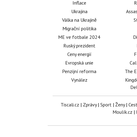
Inflace
R
Ukrajina
Assas
Válka na Ukrajině
S
Migrační politika
ME ve fotbale 2024
D
Ruský prezident
Ceny energií
F
Evropská unie
Cal
Penzijní reforma
The E
Vynález
King
Del
Tiscali.cz
|
Zprávy
|
Sport
|
Ženy
|
Ces
Moulík.cz
|