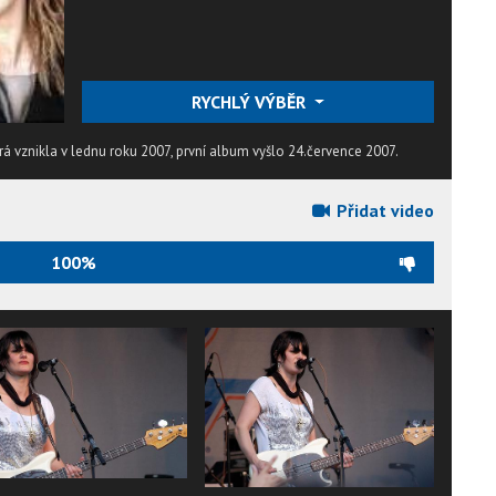
RYCHLÝ VÝBĚR
rá vznikla v lednu roku 2007, první album vyšlo 24.července 2007.
Přidat video
100%