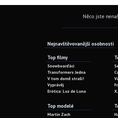
Něco jste nenaš
Nejnavštěvovanější osobnosti
Top filmy
T
Snowboarďáci
S
Transformers Jedna
C
V tom domě straší!
V
Vyprávěj
F
Erótica: Luz de Luna
X
Top modelé
T
Martin Zach
H