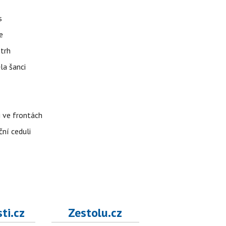
s
e
 trh
la šanci
i ve frontách
ční ceduli
ti.cz
Zestolu.cz