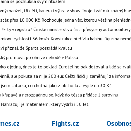
Farna se pochlubila svým rituálem
ný manžel, tři děti, kariéra i výhra v show Tvoje tvář má známý hla
 stát přes 10 000 Kč. Rozhoduje jedna věc, kterou většina přehlédn
škrty v registru? Čínské ministerstvo čistí přesycený automobilový
ionu rychlostí 56 km/h. Konstrukce přeřízla kabinu, figurína nemě
vi přiznal, že Sparta postrádá kvalitu
teský promluvil po ohnivé nehodě v Polsku
ako ojetina, dnes je to poklad. Eurotel ho pak dotoval a lidé se rval
ě, ale pokuta za ni je 200 eur. Čeští řidiči ji zaměňují za informa
jsem tatarku, co chutná jako z obchodu a vyjde na 30 Kč
u křupavé a nerozpadnou se, když do těsta přidáte 1 surovinu
 Nahrazují je materiálem, který vydrží i 50 let
mes.cz
Fights.cz
Osobnos