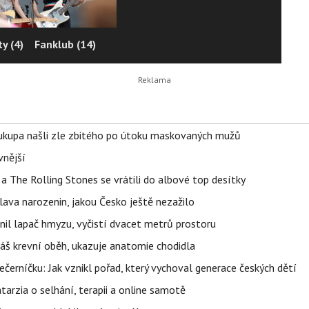
y (4)
Fanklub (14)
Soukupa našli zle zbitého po útoku maskovaných mužů
vnější
a The Rolling Stones se vrátili do albové top desítky
lava narozenin, jakou Česko ještě nezažilo
nil lapač hmyzu, vyčistí dvacet metrů prostoru
váš krevní oběh, ukazuje anatomie chodidla
černíčku: Jak vznikl pořad, který vychoval generace českých dětí
Katarzia o selhání, terapii a online samotě