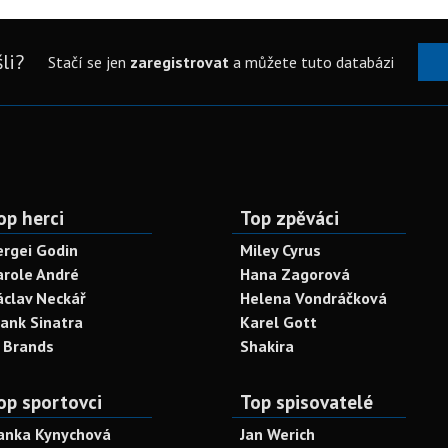
li?
Stačí se jen
zaregistrovat
a můžete tuto databázi
op herci
Top zpěváci
ergei Godin
Miley Cyrus
arole André
Hana Zagorová
áclav Neckář
Helena Vondráčková
rank Sinatra
Karel Gott
. Brands
Shakira
op sportovci
Top spisovatelé
anka Kynychová
Jan Werich