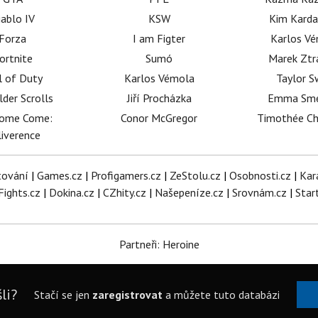
iablo IV
KSW
Kim Karda
Forza
I am Figter
Karlos V
ortnite
Sumó
Marek Ztr
l of Duty
Karlos Vémola
Taylor S
lder Scrolls
Jiří Procházka
Emma Sm
dome Come:
Conor McGregor
Timothée C
iverence
tování
|
Games.cz
|
Profigamers.cz
|
ZeStolu.cz
|
Osobnosti.cz
|
Kar
Fights.cz
|
Dokina.cz
|
CZhity.cz
|
Našepeníze.cz
|
Srovnám.cz
|
Star
Partneři: Heroine
li?
Stačí se jen
zaregistrovat
a můžete tuto databázi