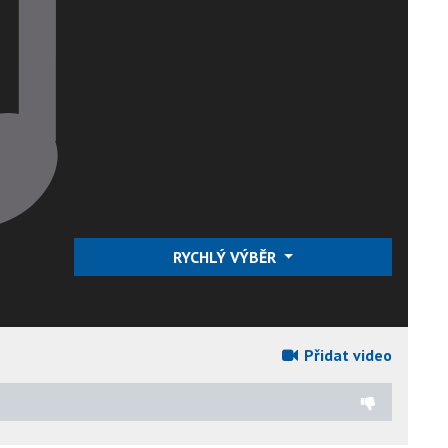
RYCHLÝ VÝBĚR
Přidat video