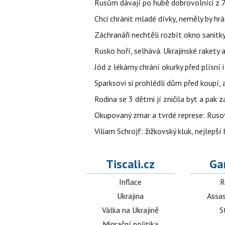
Rusům dávají po hubě dobrovolníci z 72
Chci chránit mladé dívky, neměly by h
Záchranáři nechtěli rozbít okno sanitky
Rusko hoří, selhává. Ukrajinské rakety a
Jód z lékárny chrání okurky před plísní
Sparksovi si prohlédli dům před koupí, 
Rodina se 3 dětmi jí zničila byt a pak 
Okupovaný zmar a tvrdé represe: Rusov
Viliam Schrojf: žižkovský kluk, nejlepší
Tiscali.cz
Ga
Inflace
R
Ukrajina
Assas
Válka na Ukrajině
S
Migrační politika