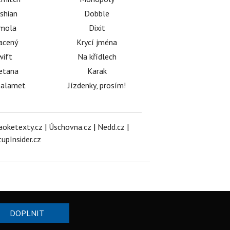
shian
Dobble
émola
Dixit
acený
Krycí jména
wift
Na křídlech
etana
Karak
halamet
Jízdenky, prosím!
aoketexty.cz
|
Úschovna.cz
|
Nedd.cz
|
tupInsider.cz
DOPLNIT