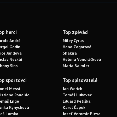
op herci
Top zpěváci
arole André
Miley Cyrus
ergei Godin
Hana Zagorová
lice Jandová
Shakira
áclav Neckář
Helena Vondráčková
ohnny Sins
Maria Baimler
op sportovci
Top spisovatelé
ionel Messi
Jan Werich
ristiano Ronaldo
Tomáš Lukavec
omáš Enge
Eduard Petiška
anka Kynychová
Karel Čapek
leš Lamka
Josef Veromír Pleva