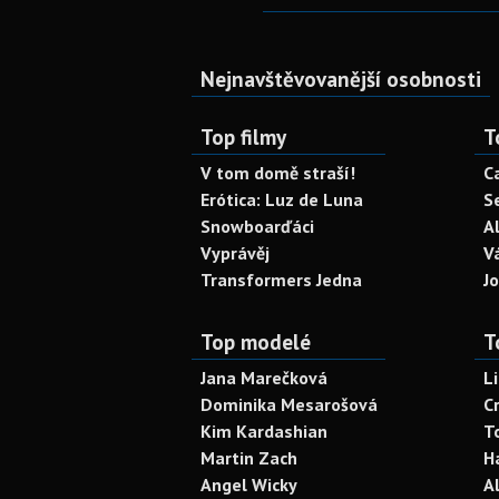
Nejnavštěvovanější osobnosti
Top filmy
T
V tom domě straší!
C
Erótica: Luz de Luna
S
Snowboarďáci
A
Vyprávěj
V
Transformers Jedna
J
Top modelé
T
Jana Marečková
L
Dominika Mesarošová
C
Kim Kardashian
T
Martin Zach
H
Angel Wicky
A