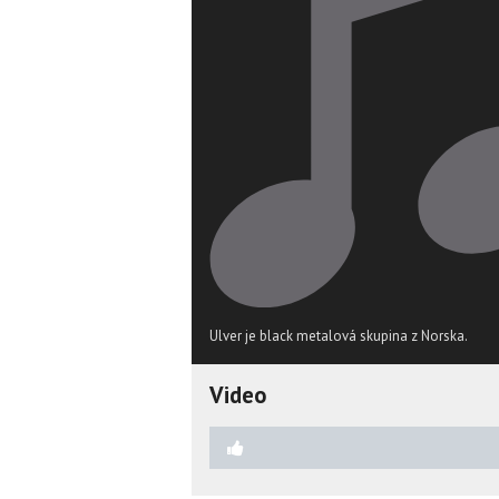
Ulver je black metalová skupina z Norska.
Video