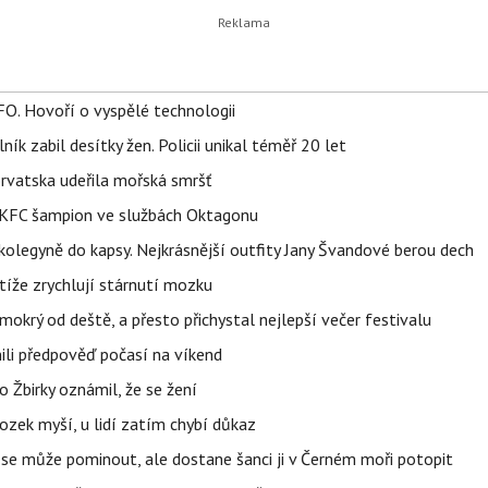
FO. Hovoří o vyspělé technologii
ík zabil desítky žen. Policii unikal téměř 20 let
orvatska udeřila mořská smršť
 BKFC šampion ve službách Oktagonu
olegyně do kapsy. Nejkrásnější outfity Jany Švandové berou dech
íže zrychlují stárnutí mozku
mokrý od deště, a přesto přichystal nejlepší večer festivalu
ili předpověď počasí na víkend
 Žbirky oznámil, že se žení
ozek myší, u lidí zatím chybí důkaz
 se může pominout, ale dostane šanci ji v Černém moři potopit