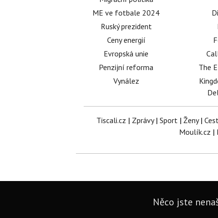
ME ve fotbale 2024
D
Ruský prezident
Ceny energií
F
Evropská unie
Cal
Penzijní reforma
The E
Vynález
King
Del
Tiscali.cz
|
Zprávy
|
Sport
|
Ženy
|
Ces
Moulík.cz
|
Něco jste nenaš