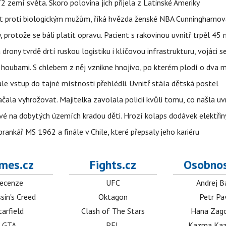
 zemí světa. Skoro polovina jich přijela z Latinské Ameriky
rát proti biologickým mužům, říká hvězda ženské NBA Cunninghamov
, protože se báli platit opravu. Pacient s rakovinou uvnitř trpěl 45
 drony tvrdě drtí ruskou logistiku i klíčovou infrastrukturu, vojáci 
 i houbami. S chlebem z něj vznikne hnojivo, po kterém plodí o dva 
ale vstup do tajné místnosti přehlédli. Uvnitř stála dětská postel
začala vyhrožovat. Majitelka zavolala policii kvůli tomu, co našla uv
é na dobytých územích kradou děti. Hrozí kolaps dodávek elektřiny
 brankář MS 1962 a finále v Chile, které přepsaly jeho kariéru
mes.cz
Fights.cz
Osobnos
ecenze
UFC
Andrej B
sin's Creed
Oktagon
Petr Pa
tarfield
Clash of The Stars
Hana Zag
GTA
PFL
Kazma Kaz