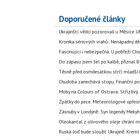
Doporučené články
Ukrajinští vědci pozorovali u Měsíce U
Kronika sériových vrahů: Nenápadný děln
Fascinující i nebezpečná. U pobřeží Ch
Do zápasu jsem šel po kalbě, přiznal
Těsně před osmdesátkou strčí mladší k
Chudoba zanechává stopu. Finanční pot
Moby na Colours of Ostrava: Střízlivý, 
Zpátky do pece. Meteorologové upřesn
Zásnuby v Londýně: Syn legendy Mekyho
Oleokantal z olivového oleje chrání m
Ruská loď bude sloužit Ukrajině. Kreml