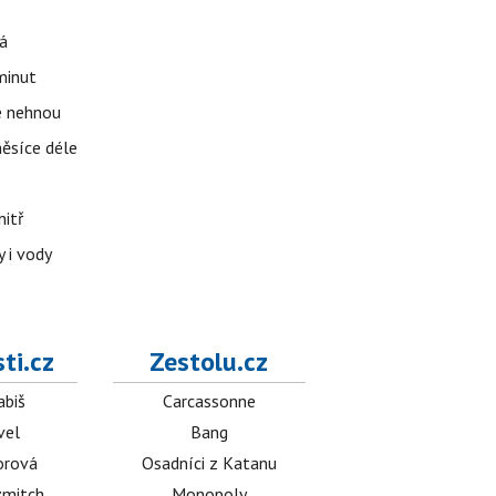
á
 minut
se nehnou
měsíce déle
nitř
 i vody
ti.cz
Zestolu.cz
abiš
Carcassonne
vel
Bang
orová
Osadníci z Katanu
mitch
Monopoly