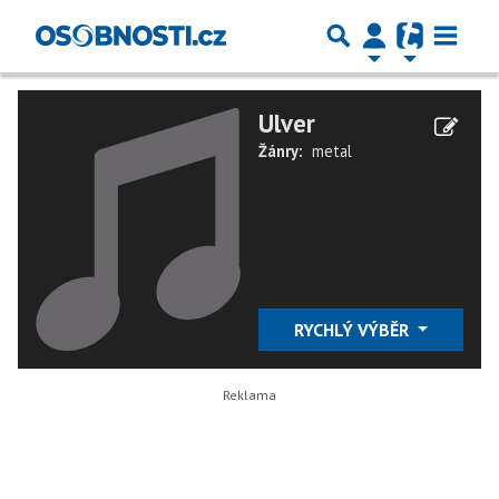
Ulver
Žánry:
metal
RYCHLÝ VÝBĚR