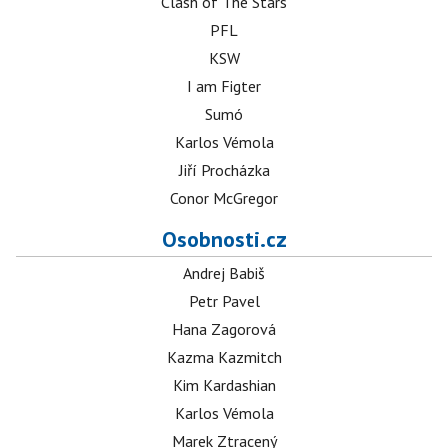
Clash of The Stars
PFL
KSW
I am Figter
Sumó
Karlos Vémola
Jiří Procházka
Conor McGregor
Osobnosti.cz
Andrej Babiš
Petr Pavel
Hana Zagorová
Kazma Kazmitch
Kim Kardashian
Karlos Vémola
Marek Ztracený