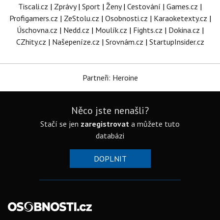
Tiscali.cz
|
Zprávy
|
Sport
|
Ženy
|
Cestování
|
Games.cz
|
Profigamers.cz
|
ZeStolu.cz
|
Osobnosti.cz
|
Karaoketexty.cz
|
Úschovna.cz
|
Nedd.cz
|
Moulík.cz
|
Fights.cz
|
Dokina.cz
|
CZhity.cz
|
Našepeníze.cz
|
Srovnám.cz
|
StartupInsider.cz
Partneři: Heroine
Něco jste nenašli?
Stačí se jen
zaregistrovat
a můžete tuto
databázi
DOPLNIT