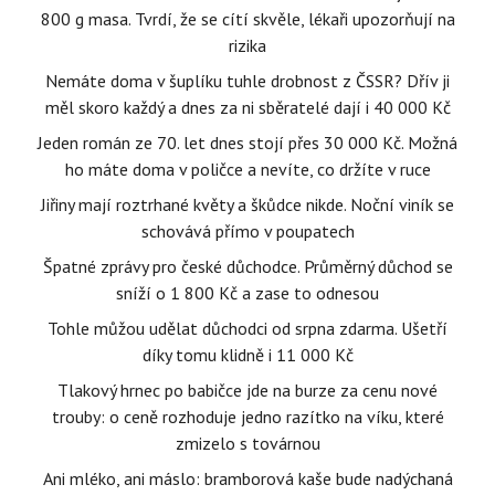
800 g masa. Tvrdí, že se cítí skvěle, lékaři upozorňují na
rizika
Nemáte doma v šuplíku tuhle drobnost z ČSSR? Dřív ji
měl skoro každý a dnes za ni sběratelé dají i 40 000 Kč
Jeden román ze 70. let dnes stojí přes 30 000 Kč. Možná
ho máte doma v poličce a nevíte, co držíte v ruce
Jiřiny mají roztrhané květy a škůdce nikde. Noční viník se
schovává přímo v poupatech
Špatné zprávy pro české důchodce. Průměrný důchod se
sníží o 1 800 Kč a zase to odnesou
Tohle můžou udělat důchodci od srpna zdarma. Ušetří
díky tomu klidně i 11 000 Kč
Tlakový hrnec po babičce jde na burze za cenu nové
trouby: o ceně rozhoduje jedno razítko na víku, které
zmizelo s továrnou
Ani mléko, ani máslo: bramborová kaše bude nadýchaná