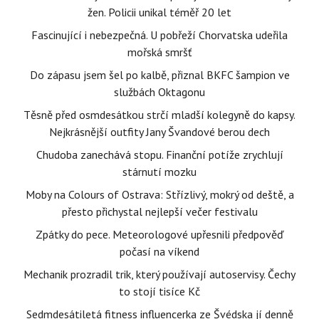
žen. Policii unikal téměř 20 let
Fascinující i nebezpečná. U pobřeží Chorvatska udeřila
mořská smršť
Do zápasu jsem šel po kalbě, přiznal BKFC šampion ve
službách Oktagonu
Těsně před osmdesátkou strčí mladší kolegyně do kapsy.
Nejkrásnější outfity Jany Švandové berou dech
Chudoba zanechává stopu. Finanční potíže zrychlují
stárnutí mozku
Moby na Colours of Ostrava: Střízlivý, mokrý od deště, a
přesto přichystal nejlepší večer festivalu
Zpátky do pece. Meteorologové upřesnili předpověď
počasí na víkend
Mechanik prozradil trik, který používají autoservisy. Čechy
to stojí tisíce Kč
Sedmdesátiletá fitness influencerka ze Švédska jí denně