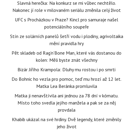
Slavná herečka: Na konkurz se mi vůbec nechtělo.
Nakonec jí role v milovaném seriálu změnila celý život
UFC s Procházkou v Praze? Kincl pro samuraje našel
potenciálního soupeře
Stín ze solárních panelů šetří vodu i plodiny, agrivoltaika
mění pravidla hry
Pět skladeb od Rag’n’Bone Man, které vás dostanou do
kolen: Měli byste znát všechny
Bizár Jiřího Krampola: Dluhy mu rostou i po smrti
Do Bohnic ho vezla pro pomoc, teď mu hrozí až 12 let.
Matka Lea Beránka promluvila
Matka ji nenavštívila ani jednou za 78 dní v kómatu.
Místo toho svedla jejího manžela a pak se za něj
provdala
Khabib ukázal na své hrdiny. Dvě legendy, které změnily
jeho život