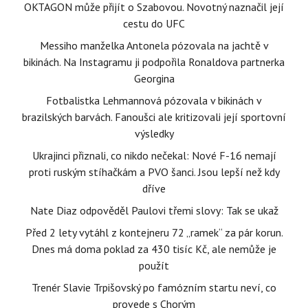
OKTAGON může přijít o Szabovou. Novotný naznačil její
cestu do UFC
Messiho manželka Antonela pózovala na jachtě v
bikinách. Na Instagramu ji podpořila Ronaldova partnerka
Georgina
Fotbalistka Lehmannová pózovala v bikinách v
brazilských barvách. Fanoušci ale kritizovali její sportovní
výsledky
Ukrajinci přiznali, co nikdo nečekal: Nové F-16 nemají
proti ruským stíhačkám a PVO šanci. Jsou lepší než kdy
dříve
Nate Diaz odpověděl Paulovi třemi slovy: Tak se ukaž
Před 2 lety vytáhl z kontejneru 72 „ramek“ za pár korun.
Dnes má doma poklad za 430 tisíc Kč, ale nemůže je
použít
Trenér Slavie Trpišovský po famózním startu neví, co
provede s Chorým