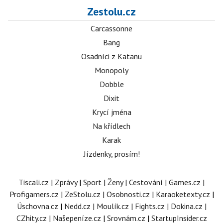
Zestolu.cz
Carcassonne
Bang
Osadníci z Katanu
Monopoly
Dobble
Dixit
Krycí jména
Na křídlech
Karak
Jízdenky, prosím!
Tiscali.cz
|
Zprávy
|
Sport
|
Ženy
|
Cestování
|
Games.cz
|
Profigamers.cz
|
ZeStolu.cz
|
Osobnosti.cz
|
Karaoketexty.cz
|
Úschovna.cz
|
Nedd.cz
|
Moulík.cz
|
Fights.cz
|
Dokina.cz
|
CZhity.cz
|
Našepeníze.cz
|
Srovnám.cz
|
StartupInsider.cz