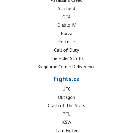
Assassin's Creed
Starfield
GTA
Diablo IV
Forza
Fortnite
Call of Duty
The Elder Scrolls
Kingdome Come: Deliverence
Fights.cz
UFC
Oktagon
Clash of The Stars
PFL
KSW
I am Figter