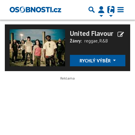
United Flavour
Žánry:
reggae
,
R&B
RYCHLÝ VÝBĚR