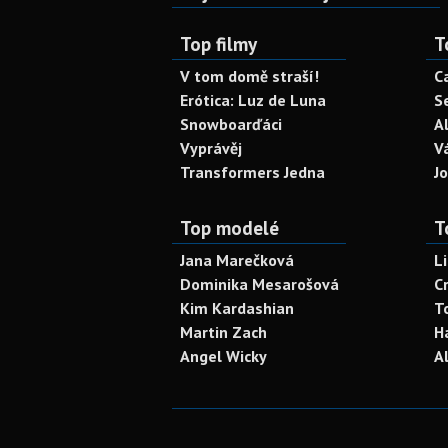
Top filmy
T
V tom domě straší!
C
Erótica: Luz de Luna
S
Snowboarďáci
A
Vyprávěj
V
Transformers Jedna
J
Top modelé
T
Jana Marečková
L
Dominika Mesarošová
C
Kim Kardashian
T
Martin Zach
H
Angel Wicky
A