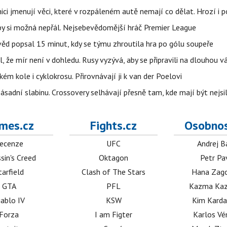
ci jmenují věci, které v rozpáleném autě nemají co dělat. Hrozí i p
 by si možná nepřál. Nejsebevědomější hráč Premier League
věd popsal 15 minut, kdy se týmu zhroutila hra po gólu soupeře
l, že mír není v dohledu. Rusy vyzývá, aby se připravili na dlouhou v
m kole i cyklokrosu. Přirovnávají ji k van der Poelovi
sadní slabinu. Crossovery selhávají přesně tam, kde mají být nejsil
mes.cz
Fights.cz
Osobnos
ecenze
UFC
Andrej B
sin's Creed
Oktagon
Petr Pa
tarfield
Clash of The Stars
Hana Zag
GTA
PFL
Kazma Kaz
iablo IV
KSW
Kim Karda
Forza
I am Figter
Karlos V