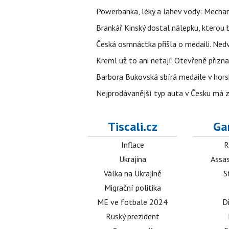
Powerbanka, léky a lahev vody: Mechani
Brankář Kinský dostal nálepku, kterou
Česká osmnáctka přišla o medaili. Ned
Kreml už to ani netají. Otevřeně přizna
Barbora Bukovská sbírá medaile v horské
Nejprodávanější typ auta v Česku má zá
Tiscali.cz
Ga
Inflace
R
Ukrajina
Assas
Válka na Ukrajině
S
Migrační politika
ME ve fotbale 2024
D
Ruský prezident