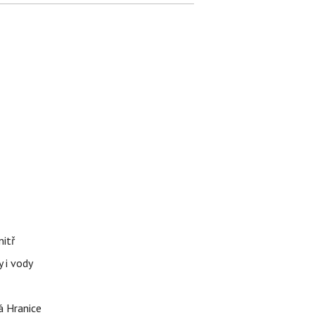
nitř
 i vody
á Hranice