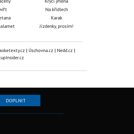
acený
Krycí jména
wift
Na křídlech
etana
Karak
halamet
Jízdenky, prosím!
aoketexty.cz
|
Úschovna.cz
|
Nedd.cz
|
tupInsider.cz
DOPLNIT