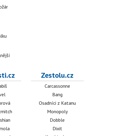
ožár
álku
nější
ti.cz
Zestolu.cz
abiš
Carcassonne
vel
Bang
orová
Osadníci z Katanu
mitch
Monopoly
shian
Dobble
émola
Dixit