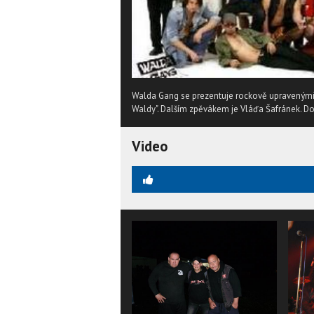
Walda Gang se prezentuje rockově upravenými
Waldy". Dalším zpěvákem je Vláďa Šafránek. Do
Video