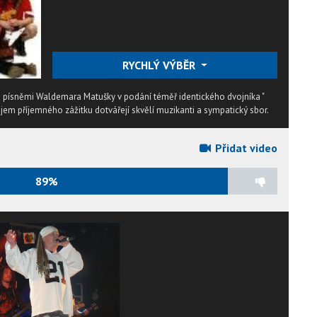
RYCHLÝ VÝBĚR
 písněmi Waldemara Matušky v podání téměř identického dvojníka "
jem příjemného zážitku dotvářejí skvělí muzikanti a sympatický sbor.
Přidat video
89%