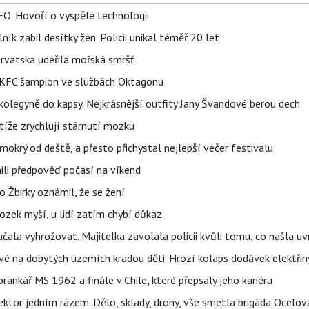
FO. Hovoří o vyspělé technologii
ík zabil desítky žen. Policii unikal téměř 20 let
orvatska udeřila mořská smršť
 BKFC šampion ve službách Oktagonu
olegyně do kapsy. Nejkrásnější outfity Jany Švandové berou dech
íže zrychlují stárnutí mozku
mokrý od deště, a přesto přichystal nejlepší večer festivalu
ili předpověď počasí na víkend
 Žbirky oznámil, že se žení
ozek myší, u lidí zatím chybí důkaz
začala vyhrožovat. Majitelka zavolala policii kvůli tomu, co našla uv
é na dobytých územích kradou děti. Hrozí kolaps dodávek elektřiny
 brankář MS 1962 a finále v Chile, které přepsaly jeho kariéru
i sektor jedním rázem. Dělo, sklady, drony, vše smetla brigáda Ocelov