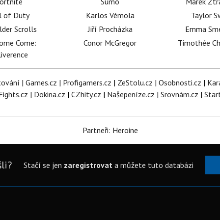
ortnite
Sumó
Marek Ztr
l of Duty
Karlos Vémola
Taylor S
lder Scrolls
Jiří Procházka
Emma Sm
dome Come:
Conor McGregor
Timothée C
iverence
tování
|
Games.cz
|
Profigamers.cz
|
ZeStolu.cz
|
Osobnosti.cz
|
Kar
Fights.cz
|
Dokina.cz
|
CZhity.cz
|
Našepeníze.cz
|
Srovnám.cz
|
Star
Partneři: Heroine
li?
Stačí se jen
zaregistrovat
a můžete tuto databázi