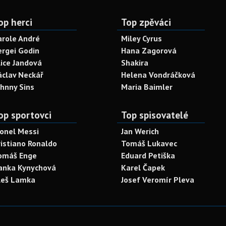
op herci
Top zpěváci
arole André
Miley Cyrus
ergei Godin
Hana Zagorová
lice Jandová
Shakira
áclav Neckář
Helena Vondráčková
ohnny Sins
Maria Baimler
op sportovci
Top spisovatelé
ionel Messi
Jan Werich
ristiano Ronaldo
Tomáš Lukavec
omáš Enge
Eduard Petiška
anka Kynychová
Karel Čapek
leš Lamka
Josef Veromír Pleva