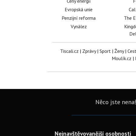
Ceny energií
F
Evropská unie
Cal
Penzijní reforma
The E
Vynález
King
Del
Tiscali.cz
|
Zprávy
|
Sport
|
Ženy
|
Ces
Moulík.cz
|
Něco jste nenaš
Nejnavštěvovanější osobnosti