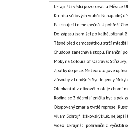
Ukrajinští vědci pozorovali u Měsíce U
Kronika sériových vrahů: Nenápadný děln
Fascinující i nebezpečná. U pobřeží Ch
Do zápasu jsem šel po kalbě, přiznal
Těsně před osmdesátkou strčí mladší k
Chudoba zanechává stopu. Finanční pot
Moby na Colours of Ostrava: Střízlivý, 
Zpátky do pece. Meteorologové upřesn
Zásnuby v Londýně: Syn legendy Mekyho
Oleokantal z olivového oleje chrání m
Rodina se 3 dětmi jí zničila byt a pak 
Okupovaný zmar a tvrdé represe: Rusov
Viliam Schrojf: žižkovský kluk, nejlepší
Video: Ukrajinští pohraničníci vyčistil