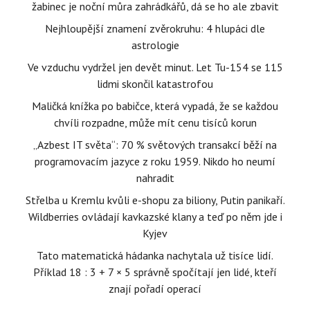
žabinec je noční můra zahrádkářů, dá se ho ale zbavit
Nejhloupější znamení zvěrokruhu: 4 hlupáci dle
astrologie
Ve vzduchu vydržel jen devět minut. Let Tu-154 se 115
lidmi skončil katastrofou
Maličká knížka po babičce, která vypadá, že se každou
chvíli rozpadne, může mít cenu tisíců korun
„Azbest IT světa“: 70 % světových transakcí běží na
programovacím jazyce z roku 1959. Nikdo ho neumí
nahradit
Střelba u Kremlu kvůli e-shopu za biliony, Putin panikaří.
Wildberries ovládají kavkazské klany a teď po něm jde i
Kyjev
Tato matematická hádanka nachytala už tisíce lidí.
Příklad 18 : 3 + 7 × 5 správně spočítají jen lidé, kteří
znají pořadí operací