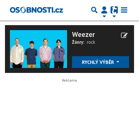
Weezer
Žánry:
rock
RYCHLÝ VÝBĚR