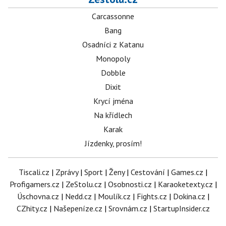
Carcassonne
Bang
Osadníci z Katanu
Monopoly
Dobble
Dixit
Krycí jména
Na křídlech
Karak
Jízdenky, prosím!
Tiscali.cz
|
Zprávy
|
Sport
|
Ženy
|
Cestování
|
Games.cz
|
Profigamers.cz
|
ZeStolu.cz
|
Osobnosti.cz
|
Karaoketexty.cz
|
Úschovna.cz
|
Nedd.cz
|
Moulík.cz
|
Fights.cz
|
Dokina.cz
|
CZhity.cz
|
Našepeníze.cz
|
Srovnám.cz
|
StartupInsider.cz