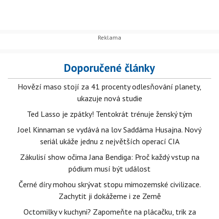
Doporučené články
Hovězí maso stojí za 41 procenty odlesňování planety,
ukazuje nová studie
Ted Lasso je zpátky! Tentokrát trénuje ženský tým
Joel Kinnaman se vydává na lov Saddáma Husajna. Nový
seriál ukáže jednu z největších operací CIA
Zákulisí show očima Jana Bendiga: Proč každý vstup na
pódium musí být událost
Černé díry mohou skrývat stopu mimozemské civilizace.
Zachytit ji dokážeme i ze Země
Octomilky v kuchyni? Zapomeňte na plácačku, trik za