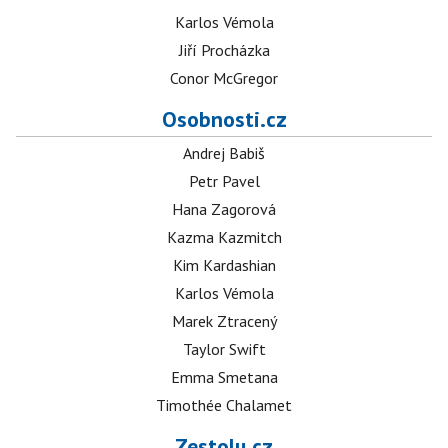
Karlos Vémola
Jiří Procházka
Conor McGregor
Osobnosti.cz
Andrej Babiš
Petr Pavel
Hana Zagorová
Kazma Kazmitch
Kim Kardashian
Karlos Vémola
Marek Ztracený
Taylor Swift
Emma Smetana
Timothée Chalamet
Zestolu.cz