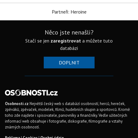
Partneři: Heroine
Něco jste nenašli?
Stačí se jen
zaregistrovat
a můžete tuto
databázi
DOPLNIT
Osobnosti.cz
Největší český web s databází osobností, herců, hereček,
zpěváků, zpěvaček, modelek, filmů, hudebních skupin a sportovců. Kromě
toho zde najdete i spisovatele, panovníky a finančníky. Vedle užitečných
informací web obsahuje i fotografie, diskografie, filmografie a vztahy
známých osobností.
Reklama
|
Cookies
|
Osobní údaje