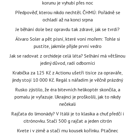
korunu je vyhubí přes noc
Předpověď, kterou nikdo nechtěl. ČHMÚ: Pořádně se
ochladí až na konci srpna
Je běhání dole bez opravdu tak zdravé, jak se tvrdí?
Álvaro Soler a pět písní, které voní mořem: Tohle si
pustíte, jakmile přijde první vedro
Jak se radovat z orchideje celá léta? Selhání má většinou
jediný důvod, radí odborníci
Krabička za 125 Kč z Actionu ušetří tisíce za opraváře,
jindy stojí 10 000 Kč. Regál s nářadím je věčně prázdný
Rusko zjistilo, že éra bitevních helikoptér skončila, a
pomalu je vyřazuje. Ukrajinci je proškolili, jak to nikdy
nečekali
Rajčata do limonády? V Itálii je to klasika a chuť předčí i
citrónovku. Stačí 500 g rajčat a jeden citrón
Kvete i v zimě a stačí mu kousek kořínku. Ptačinec