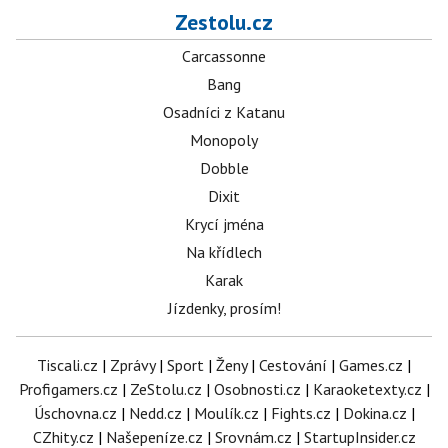
Zestolu.cz
Carcassonne
Bang
Osadníci z Katanu
Monopoly
Dobble
Dixit
Krycí jména
Na křídlech
Karak
Jízdenky, prosím!
Tiscali.cz
|
Zprávy
|
Sport
|
Ženy
|
Cestování
|
Games.cz
|
Profigamers.cz
|
ZeStolu.cz
|
Osobnosti.cz
|
Karaoketexty.cz
|
Úschovna.cz
|
Nedd.cz
|
Moulík.cz
|
Fights.cz
|
Dokina.cz
|
CZhity.cz
|
Našepeníze.cz
|
Srovnám.cz
|
StartupInsider.cz