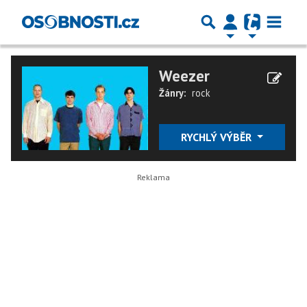
Weezer
Žánry:
rock
RYCHLÝ VÝBĚR