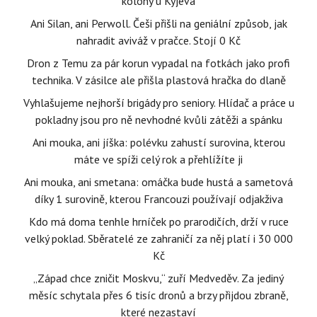
kolony u Kyjeva
Ani Silan, ani Perwoll. Češi přišli na geniální způsob, jak
nahradit aviváž v pračce. Stojí 0 Kč
Dron z Temu za pár korun vypadal na fotkách jako profi
technika. V zásilce ale přišla plastová hračka do dlaně
Vyhlašujeme nejhorší brigády pro seniory. Hlídač a práce u
pokladny jsou pro ně nevhodné kvůli zátěži a spánku
Ani mouka, ani jíška: polévku zahustí surovina, kterou
máte ve spíži celý rok a přehlížíte ji
Ani mouka, ani smetana: omáčka bude hustá a sametová
díky 1 surovině, kterou Francouzi používají odjakživa
Kdo má doma tenhle hrníček po prarodičích, drží v ruce
velký poklad. Sběratelé ze zahraničí za něj platí i 30 000
Kč
„Západ chce zničit Moskvu,“ zuří Medveděv. Za jediný
měsíc schytala přes 6 tisíc dronů a brzy přijdou zbraně,
které nezastaví