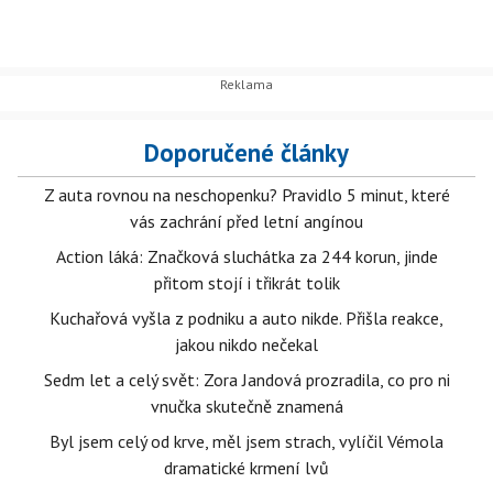
Doporučené články
Z auta rovnou na neschopenku? Pravidlo 5 minut, které
vás zachrání před letní angínou
Action láká: Značková sluchátka za 244 korun, jinde
přitom stojí i třikrát tolik
Kuchařová vyšla z podniku a auto nikde. Přišla reakce,
jakou nikdo nečekal
Sedm let a celý svět: Zora Jandová prozradila, co pro ni
vnučka skutečně znamená
Byl jsem celý od krve, měl jsem strach, vylíčil Vémola
dramatické krmení lvů