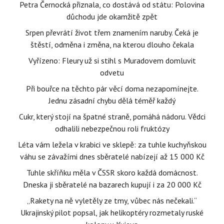
Petra Černocká přiznala, co dostává od státu: Polovina
důchodu jde okamžitě zpět
Srpen převrátí život třem znamením naruby. Čeká je
štěstí, odměna i změna, na kterou dlouho čekala
Vyřízeno: Fleury už si stihl s Muradovem domluvit
odvetu
Při bouřce na těchto pár věcí doma nezapomínejte.
Jednu zásadní chybu dělá téměř každý
Cukr, který stojí na špatné straně, pomáhá nádoru. Vědci
odhalili nebezpečnou roli fruktózy
Léta vám ležela v krabici ve sklepě: za tuhle kuchyňskou
váhu se závažími dnes sběratelé nabízejí až 15 000 Kč
Tuhle skříňku měla v ČSSR skoro každá domácnost.
Dneska ji sběratelé na bazarech kupují i za 20 000 Kč
„Rakety na ně vyletěly ze tmy, vůbec nás nečekali.“
Ukrajinský pilot popsal, jak helikoptéry rozmetaly ruské