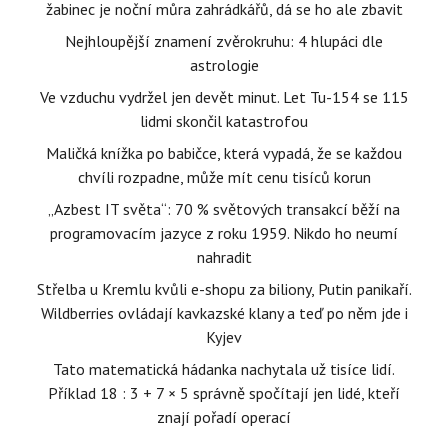
žabinec je noční můra zahrádkářů, dá se ho ale zbavit
Nejhloupější znamení zvěrokruhu: 4 hlupáci dle
astrologie
Ve vzduchu vydržel jen devět minut. Let Tu-154 se 115
lidmi skončil katastrofou
Maličká knížka po babičce, která vypadá, že se každou
chvíli rozpadne, může mít cenu tisíců korun
„Azbest IT světa“: 70 % světových transakcí běží na
programovacím jazyce z roku 1959. Nikdo ho neumí
nahradit
Střelba u Kremlu kvůli e-shopu za biliony, Putin panikaří.
Wildberries ovládají kavkazské klany a teď po něm jde i
Kyjev
Tato matematická hádanka nachytala už tisíce lidí.
Příklad 18 : 3 + 7 × 5 správně spočítají jen lidé, kteří
znají pořadí operací