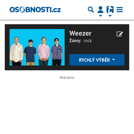
Weezer
Žánry:
rock
RYCHLÝ VÝBĚR