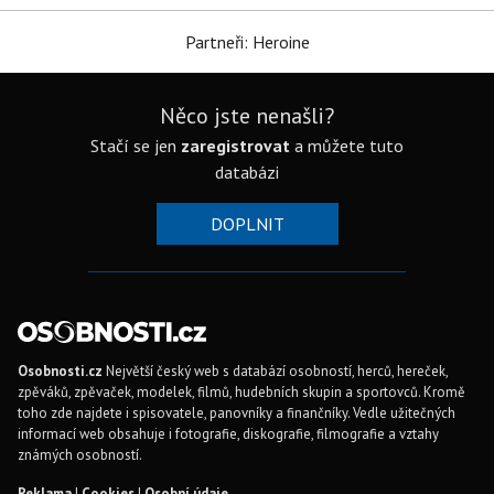
Partneři: Heroine
Něco jste nenašli?
Stačí se jen
zaregistrovat
a můžete tuto
databázi
DOPLNIT
Osobnosti.cz
Největší český web s databází osobností, herců, hereček,
zpěváků, zpěvaček, modelek, filmů, hudebních skupin a sportovců. Kromě
toho zde najdete i spisovatele, panovníky a finančníky. Vedle užitečných
informací web obsahuje i fotografie, diskografie, filmografie a vztahy
známých osobností.
Reklama
|
Cookies
|
Osobní údaje