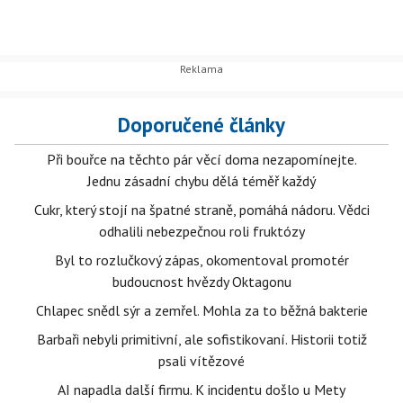
Doporučené články
Při bouřce na těchto pár věcí doma nezapomínejte.
Jednu zásadní chybu dělá téměř každý
Cukr, který stojí na špatné straně, pomáhá nádoru. Vědci
odhalili nebezpečnou roli fruktózy
Byl to rozlučkový zápas, okomentoval promotér
budoucnost hvězdy Oktagonu
Chlapec snědl sýr a zemřel. Mohla za to běžná bakterie
Barbaři nebyli primitivní, ale sofistikovaní. Historii totiž
psali vítězové
AI napadla další firmu. K incidentu došlo u Mety