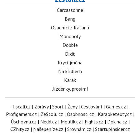
Carcassonne
Bang
Osadníci z Katanu
Monopoly
Dobble
Dixit
Krycí jména
Na křídlech
Karak
Jízdenky, prosím!
Tiscali.cz
|
Zprávy
|
Sport
|
Ženy
|
Cestování
|
Games.cz
|
Profigamers.cz
|
ZeStolu.cz
|
Osobnosti.cz
|
Karaoketexty.cz
|
Úschovna.cz
|
Nedd.cz
|
Moulík.cz
|
Fights.cz
|
Dokina.cz
|
CZhity.cz
|
Našepeníze.cz
|
Srovnám.cz
|
StartupInsider.cz