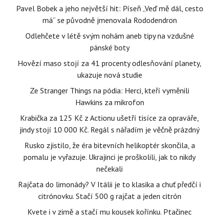
Pavel Bobek a jeho největší hit: Píseň „Veď mě dál, cesto
má“ se původně jmenovala Rododendron
Odlehčete v létě svým nohám aneb tipy na vzdušné
pánské boty
Hovězí maso stojí za 41 procenty odlesňování planety,
ukazuje nová studie
Ze Stranger Things na pódia: Herci, kteří vyměnili
Hawkins za mikrofon
Krabička za 125 Kč z Actionu ušetří tisíce za opraváře,
jindy stojí 10 000 Kč. Regál s nářadím je věčně prázdný
Rusko zjistilo, že éra bitevních helikoptér skončila, a
pomalu je vyřazuje. Ukrajinci je proškolili, jak to nikdy
nečekali
Rajčata do limonády? V Itálii je to klasika a chuť předčí i
citrónovku. Stačí 500 g rajčat a jeden citrón
Kvete i v zimě a stačí mu kousek kořínku. Ptačinec