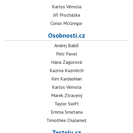
Karlos Vémola
Jiří Procházka
Conor McGregor
Osobnosti.cz
Andrej Babiš
Petr Pavel
Hana Zagorová
Kazma Kazmitch
Kim Kardashian
Karlos Vémola
Marek Ztracený
Taylor Swift
Emma Smetana
Timothée Chalamet
Zestolu.cz