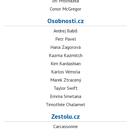
Jiří Procházka
Conor McGregor
Osobnosti.cz
Andrej Babiš
Petr Pavel
Hana Zagorová
Kazma Kazmitch
Kim Kardashian
Karlos Vémola
Marek Ztracený
Taylor Swift
Emma Smetana
Timothée Chalamet
Zestolu.cz
Carcassonne