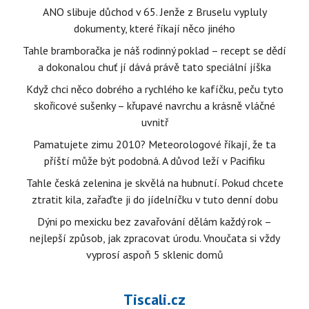
ANO slibuje důchod v 65. Jenže z Bruselu vypluly
dokumenty, které říkají něco jiného
Tahle bramboračka je náš rodinný poklad – recept se dědí
a dokonalou chuť jí dává právě tato speciální jíška
Když chci něco dobrého a rychlého ke kafíčku, peču tyto
skořicové sušenky – křupavé navrchu a krásně vláčné
uvnitř
Pamatujete zimu 2010? Meteorologové říkají, že ta
příští může být podobná. A důvod leží v Pacifiku
Tahle česká zelenina je skvělá na hubnutí. Pokud chcete
ztratit kila, zařaďte ji do jídelníčku v tuto denní dobu
Dýni po mexicku bez zavařování dělám každý rok –
nejlepší způsob, jak zpracovat úrodu. Vnoučata si vždy
vyprosí aspoň 5 sklenic domů
Tiscali.cz