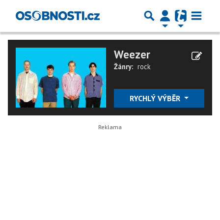
Weezer
Žánry:
rock
RYCHLÝ VÝBĚR