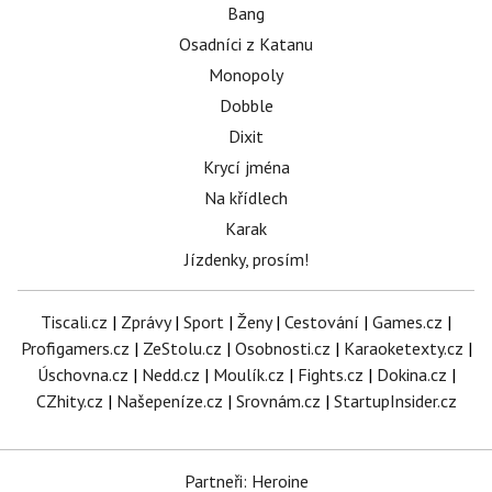
Bang
Osadníci z Katanu
Monopoly
Dobble
Dixit
Krycí jména
Na křídlech
Karak
Jízdenky, prosím!
Tiscali.cz
|
Zprávy
|
Sport
|
Ženy
|
Cestování
|
Games.cz
|
Profigamers.cz
|
ZeStolu.cz
|
Osobnosti.cz
|
Karaoketexty.cz
|
Úschovna.cz
|
Nedd.cz
|
Moulík.cz
|
Fights.cz
|
Dokina.cz
|
CZhity.cz
|
Našepeníze.cz
|
Srovnám.cz
|
StartupInsider.cz
Partneři: Heroine