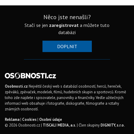
Něco jste nenašli?
Stačí se jen
zaregistrovat
a můžete tuto
databázi
DOPLNIT
Osobnosti.cz
Největší český web s databází osobností, herců, hereček,
zpěváků, zpěvaček, modelek, filmů, hudebních skupin a sportovců. Kromě
toho zde najdete i spisovatele, panovníky a finančníky. Vedle užitečných
informací web obsahuje i fotografie, diskografie, filmografie a vztahy
známých osobností.
Reklama
|
Cookies
|
Osobní údaje
© 2026 Osobnosti.cz |
TISCALI MEDIA, a.s.
| Člen skupiny
DIGNITY, s.r.o.