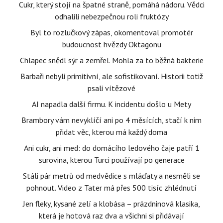
Cukr, který stojí na špatné straně, pomáhá nádoru. Vědci
odhalili nebezpečnou roli fruktózy
Byl to rozlučkový zápas, okomentoval promotér
budoucnost hvězdy Oktagonu
Chlapec snědl sýr a zemřel. Mohla za to běžná bakterie
Barbaři nebyli primitivní, ale sofistikovaní. Historii totiž
psali vítězové
AI napadla další firmu. K incidentu došlo u Mety
Brambory vám nevyklíčí ani po 4 měsících, stačí k nim
přidat věc, kterou má každý doma
Ani cukr, ani med: do domácího ledového čaje patří 1
surovina, kterou Turci používají po generace
Stáli pár metrů od medvědice s mláďaty a nesměli se
pohnout. Video z Tater má přes 500 tisíc zhlédnutí
Jen fleky, kysané zelí a klobása – prázdninová klasika,
která je hotová raz dva a všichni si přidávají