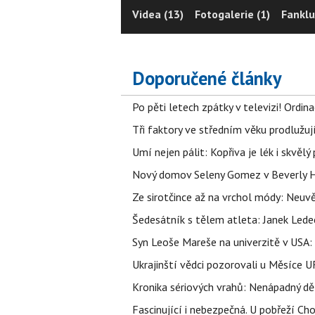
Videa (13)
Fotogalerie (1)
Fanklu
Doporučené články
Po pěti letech zpátky v televizi! Ordin
Tři faktory ve středním věku prodlužuj
Umí nejen pálit: Kopřiva je lék i skvěl
Nový domov Seleny Gomez v Beverly Hill
Ze sirotčince až na vrchol módy: Neuvě
Šedesátník s tělem atleta: Janek Ledec
Syn Leoše Mareše na univerzitě v USA: 
Ukrajinští vědci pozorovali u Měsíce U
Kronika sériových vrahů: Nenápadný děln
Fascinující i nebezpečná. U pobřeží Ch