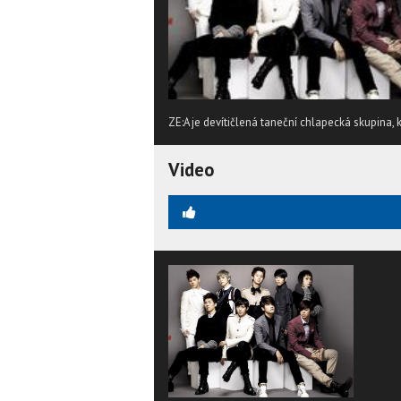
ZE:A je devítičlená taneční chlapecká skupina, k
Video