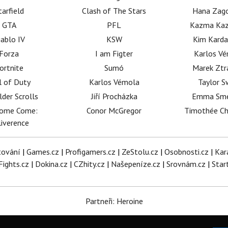
tarfield
Clash of The Stars
Hana Zag
GTA
PFL
Kazma Kaz
iablo IV
KSW
Kim Karda
Forza
I am Figter
Karlos V
ortnite
Sumó
Marek Ztr
l of Duty
Karlos Vémola
Taylor S
lder Scrolls
Jiří Procházka
Emma Sm
dome Come:
Conor McGregor
Timothée C
iverence
tování
|
Games.cz
|
Profigamers.cz
|
ZeStolu.cz
|
Osobnosti.cz
|
Kar
Fights.cz
|
Dokina.cz
|
CZhity.cz
|
Našepeníze.cz
|
Srovnám.cz
|
Star
Partneři: Heroine