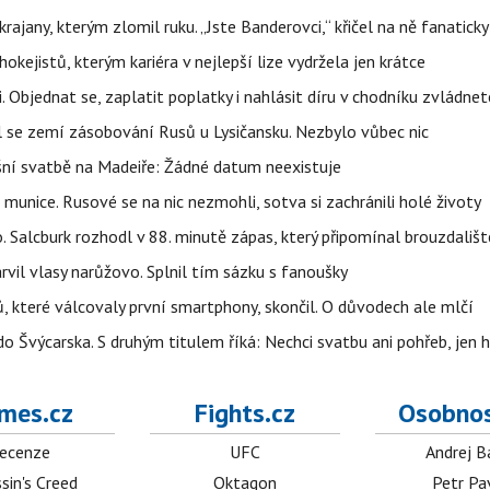
rajany, kterým zlomil ruku. „Jste Banderovci,“ křičel na ně fanaticky
kejistů, kterým kariéra v nejlepší lize vydržela jen krátce
. Objednat se, zaplatit poplatky i nahlásit díru v chodníku zvládne
al se zemí zásobování Rusů u Lysičansku. Nezbylo vůbec nic
šní svatbě na Madeiře: Žádné datum neexistuje
 munice. Rusové se na nic nezmohli, sotva si zachránili holé životy
o. Salcburk rozhodl v 88. minutě zápas, který připomínal brouzdališt
arvil vlasy narůžovo. Splnil tím sázku s fanoušky
, které válcovaly první smartphony, skončil. O důvodech ale mlčí
o Švýcarska. S druhým titulem říká: Nechci svatbu ani pohřeb, jen 
mes.cz
Fights.cz
Osobnos
ecenze
UFC
Andrej B
sin's Creed
Oktagon
Petr Pa