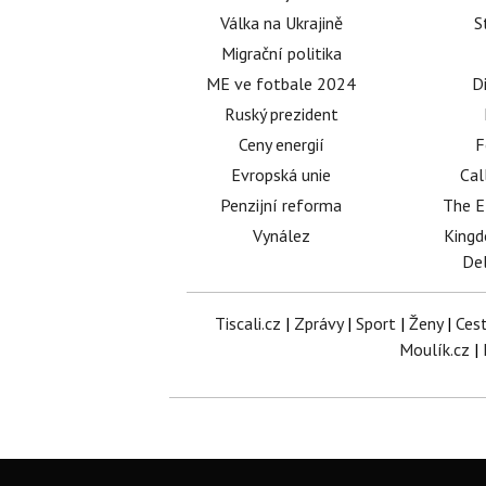
Válka na Ukrajině
S
Migrační politika
ME ve fotbale 2024
D
Ruský prezident
Ceny energií
F
Evropská unie
Cal
Penzijní reforma
The E
Vynález
King
Del
Tiscali.cz
|
Zprávy
|
Sport
|
Ženy
|
Ces
Moulík.cz
|