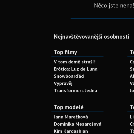
Něco jste nenaš
Nejnavštěvovanější osobnosti
Top filmy
T
V tom domě straší!
C
Erótica: Luz de Luna
S
Snowboarďáci
A
Vyprávěj
V
Transformers Jedna
J
Top modelé
T
Jana Marečková
L
Dominika Mesarošová
C
Kim Kardashian
T