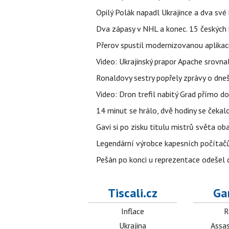
Opilý Polák napadl Ukrajince a dva své k
Dva zápasy v NHL a konec. 15 českých ho
Přerov spustil modernizovanou aplikaci
Video: Ukrajinský prapor Apache srovn
Ronaldovy sestry popřely zprávy o dne
Video: Dron trefil nabitý Grad přímo do
14 minut se hrálo, dvě hodiny se čekal
Gavi si po zisku titulu mistrů světa ob
Legendární výrobce kapesních počítačů
Pešán po konci u reprezentace odešel d
Tiscali.cz
Ga
Inflace
R
Ukrajina
Assas