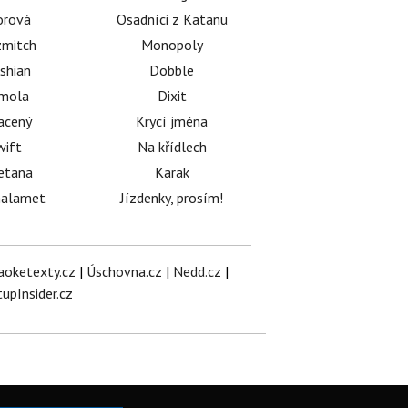
orová
Osadníci z Katanu
mitch
Monopoly
shian
Dobble
émola
Dixit
acený
Krycí jména
wift
Na křídlech
etana
Karak
halamet
Jízdenky, prosím!
aoketexty.cz
|
Úschovna.cz
|
Nedd.cz
|
tupInsider.cz