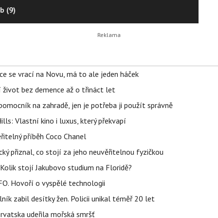
b (9)
ace se vrací na Novu, má to ale jeden háček
í život bez demence až o třináct let
ý pomocník na zahradě, jen je potřeba ji použít správně
s: Vlastní kino i luxus, který překvapí
řitelný příběh Coco Chanel
ký přiznal, co stojí za jeho neuvěřitelnou fyzičkou
Kolik stojí Jakubovo studium na Floridě?
FO. Hovoří o vyspělé technologii
ík zabil desítky žen. Policii unikal téměř 20 let
orvatska udeřila mořská smršť