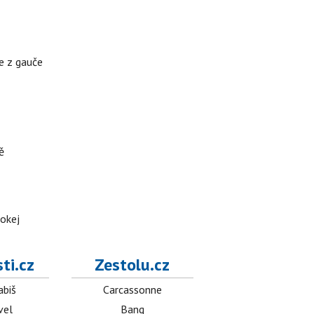
te z gauče
ě
hokej
ti.cz
Zestolu.cz
abiš
Carcassonne
vel
Bang