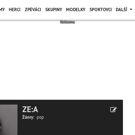
MY
HERCI
ZPĚVÁCI
SKUPINY
MODELKY
SPORTOVCI
DALŠÍ
ZE:A
Žánry:
pop