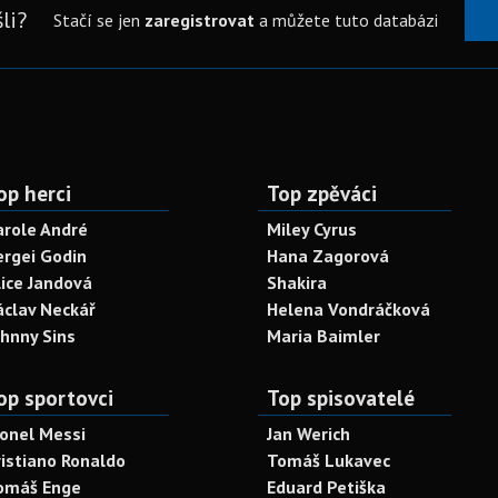
li?
Stačí se jen
zaregistrovat
a můžete tuto databázi
op herci
Top zpěváci
arole André
Miley Cyrus
ergei Godin
Hana Zagorová
lice Jandová
Shakira
áclav Neckář
Helena Vondráčková
ohnny Sins
Maria Baimler
op sportovci
Top spisovatelé
ionel Messi
Jan Werich
ristiano Ronaldo
Tomáš Lukavec
omáš Enge
Eduard Petiška